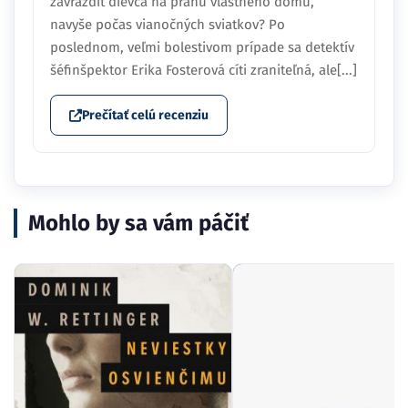
zavraždiť dievča na prahu vlastného domu,
navyše počas vianočných sviatkov? Po
poslednom, veľmi bolestivom prípade sa detektív
šéfinšpektor Erika Fosterová cíti zraniteľná, ale[...]
Prečítať celú recenziu
Mohlo by sa vám páčiť