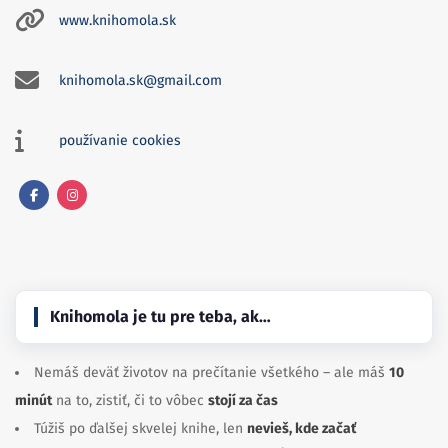
www.knihomola.sk
knihomola.sk@gmail.com
používanie cookies
Facebook
Instagram
Knihomola je tu pre teba, ak…
Nemáš deväť životov na prečítanie všetkého – ale máš
10
minút
na to, zistiť, či to vôbec
stojí za čas
Túžiš po ďalšej skvelej knihe, len
nevieš, kde začať