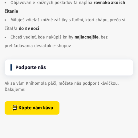
Objavovanie knižných pokladov ťa napĺňa
rovnako ako ich
čítanie
Miluješ zdieľať knižné zážitky s ľuďmi, ktorí chápu, prečo si
čítal/a
do 3 v noci
Chceš vedieť, kde nakúpiš knihy
najlacnejšie
, bez
prehľadávania desiatok e-shopov
Podporte nás
Ak sa vám Knihomola páči, môžete nás podporiť kávičkou.
Ďakujeme!
Kúpte nám kávu