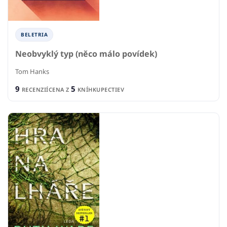
BELETRIA
Neobvyklý typ (něco málo povídek)
Tom Hanks
9
5
RECENZIÍ
CENA Z
KNÍHKUPECTIEV