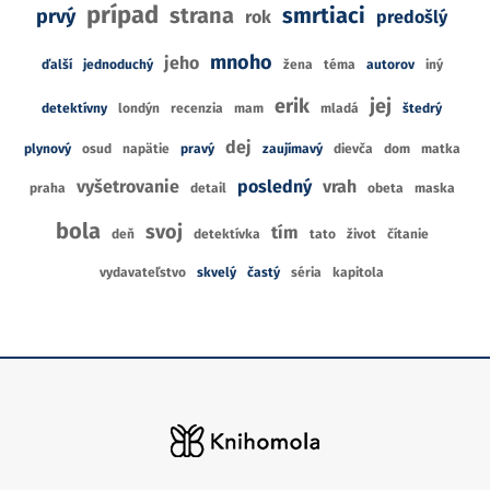
prípad
strana
smrtiaci
prvý
rok
predošlý
mnoho
jeho
ďalší
jednoduchý
žena
téma
autorov
iný
erik
jej
detektívny
londýn
recenzia
mam
mladá
štedrý
dej
plynový
osud
napätie
pravý
zaujímavý
dievča
dom
matka
vyšetrovanie
posledný
vrah
praha
detail
obeta
maska
bola
svoj
tím
deň
detektívka
tato
život
čítanie
vydavateľstvo
skvelý
častý
séria
kapitola