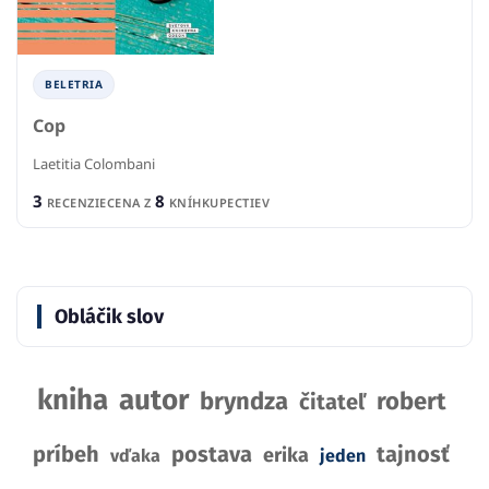
BELETRIA
Cop
Laetitia Colombani
3
8
RECENZIE
CENA Z
KNÍHKUPECTIEV
Obláčik slov
kniha
autor
bryndza
robert
čitateľ
príbeh
postava
tajnosť
erika
vďaka
jeden