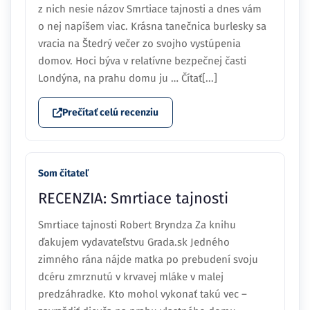
z nich nesie názov Smrtiace tajnosti a dnes vám
o nej napíšem viac. Krásna tanečnica burlesky sa
vracia na Štedrý večer zo svojho vystúpenia
domov. Hoci býva v relatívne bezpečnej časti
Londýna, na prahu domu ju … Čítať[...]
Prečítať celú recenziu
Som čitateľ
RECENZIA: Smrtiace tajnosti
Smrtiace tajnosti Robert Bryndza Za knihu
ďakujem vydavateľstvu Grada.sk Jedného
zimného rána nájde matka po prebudení svoju
dcéru zmrznutú v krvavej mláke v malej
predzáhradke. Kto mohol vykonať takú vec –