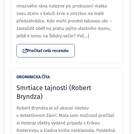
mrazivého rána nalezne po probuzení matka
svou dceru v kaluži krve a zmrzlou na malé
předzahrádce. Kdo mohl provést takovou věc –
zavraždit oběť na prahu jejího vlastního domu,
ještě k tomu na Štědrý večer? Po[...]
Prečítať celú recenziu
DROMINICKA ČÍTA
Smrtiace tajnosti (Robert
Bryndza)
Robert Bryndza je už akousi istotou
v detektívnom žánri. Mala som možnosť prečítať
si doteraz všetky vydané prípady s Erikou
Fosterovou a žiadna kniha nesklamala. Posledná