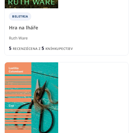
BELETRIA
Hra na lháře
Ruth Ware
5
5
RECENZIÍ
CENA Z
KNÍHKUPECTIEV