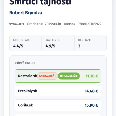
Smrtící tajnosti
Robert Bryndza
Grada
2019
308
9788027105922
VYDAVATEĽ
ROK
STRÁN
ISBN
GOODREADS
MARTINUS
RECENZIE
4.4/5
4.9/5
3
KÚPIŤ KNIHU
11.36 €
Restorio.sk
ANTIKVARIÁT
NAJLACNEJŠIE
14.48 €
Preskoly.sk
15.90 €
Gorila.sk