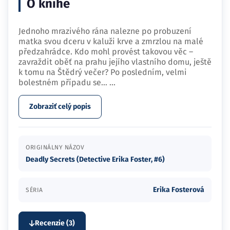
O knihe
Jednoho mrazivého rána nalezne po probuzení
matka svou dceru v kaluži krve a zmrzlou na malé
předzahrádce. Kdo mohl provést takovou věc –
zavraždit oběť na prahu jejího vlastního domu, ještě
k tomu na Štědrý večer? Po posledním, velmi
bolestném případu se…
...
Zobraziť celý popis
ORIGINÁLNY NÁZOV
Deadly Secrets (Detective Erika Foster, #6)
Erika Fosterová
SÉRIA
Recenzie (3)