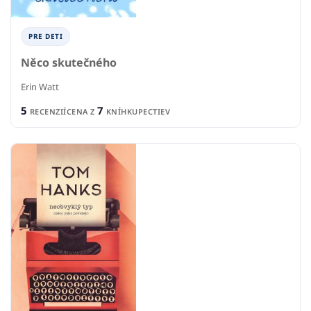
PRE DETI
Něco skutečného
Erin Watt
5
7
RECENZIÍ
CENA Z
KNÍHKUPECTIEV