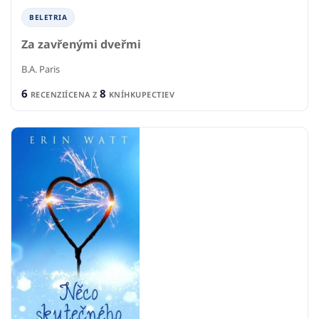
BELETRIA
Za zavřenými dveřmi
B.A. Paris
6
8
RECENZIÍ
CENA Z
KNÍHKUPECTIEV