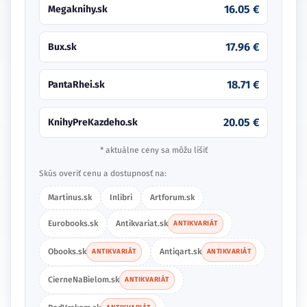
16.05 €
Megaknihy.sk
17.96 €
Bux.sk
18.71 €
PantaRhei.sk
20.05 €
KnihyPreKazdeho.sk
* aktuálne ceny sa môžu líšiť
Skús overiť cenu a dostupnosť na:
Martinus.sk
Inlibri
Artforum.sk
Eurobooks.sk
Antikvariat.sk
ANTIKVARIÁT
Obooks.sk
Antiqart.sk
ANTIKVARIÁT
ANTIKVARIÁT
CierneNaBielom.sk
ANTIKVARIÁT