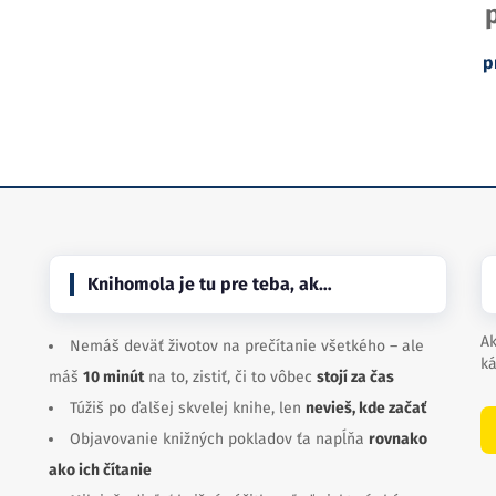
p
Knihomola je tu pre teba, ak…
Ak
Nemáš deväť životov na prečítanie všetkého – ale
ká
máš
10 minút
na to, zistiť, či to vôbec
stojí za čas
Túžiš po ďalšej skvelej knihe, len
nevieš, kde začať
Objavovanie knižných pokladov ťa napĺňa
rovnako
ako ich čítanie