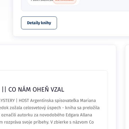
Detaily knihy
|| CO NÁM OHEŇ VZAL
STERY | HOST Argentínska spisovateľka Mariana
dok zožala celosvetový úspech - kniha sa preložila
ci označili autorku za novodobého Edgara Allana
ým rozpráva svoje príbehy. V zbierke s názvom Co