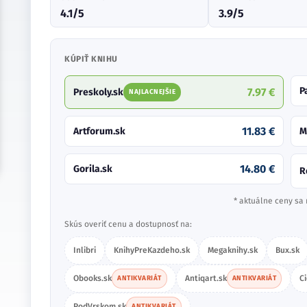
4.1/5
3.9/5
KÚPIŤ KNIHU
P
7.97 €
Preskoly.sk
NAJLACNEJŠIE
11.83 €
Artforum.sk
M
14.80 €
Gorila.sk
R
* aktuálne ceny sa 
Skús overiť cenu a dostupnosť na:
Inlibri
KnihyPreKazdeho.sk
Megaknihy.sk
Bux.sk
Obooks.sk
Antiqart.sk
C
ANTIKVARIÁT
ANTIKVARIÁT
PodVrskom.sk
ANTIKVARIÁT