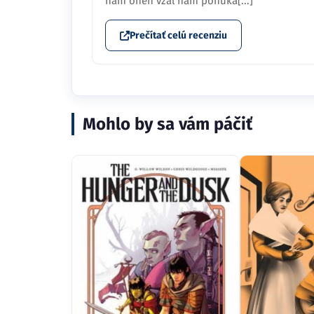
nám oheň vzal nám ponúka[...]
Prečítať celú recenziu
Mohlo by sa vám páčiť