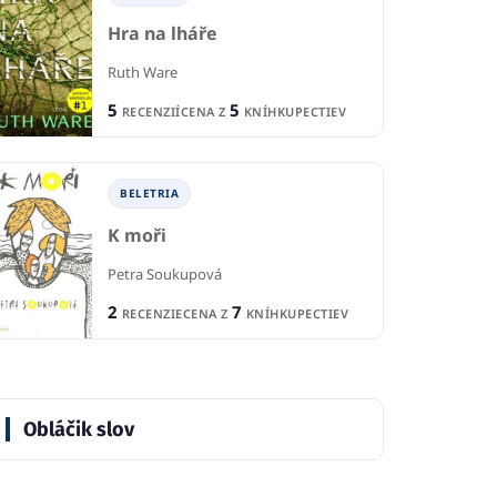
Hra na lháře
Ruth Ware
5
5
RECENZIÍ
CENA Z
KNÍHKUPECTIEV
BELETRIA
K moři
Petra Soukupová
2
7
RECENZIE
CENA Z
KNÍHKUPECTIEV
Obláčik slov