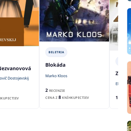
BELETRIA
BELETR
Blokáda
Nezvanovová
Zlatá 
Marko Kloos
ovič Dostojevskij
Elizabet
2
RECENZIE
8
1
CENA Z
KNÍHKUPECTIEV
RECEN
KUPECTIEV