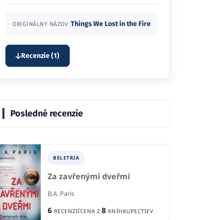
Things We Lost in the Fire
ORIGINÁLNY NÁZOV
Recenzie (1)
Posledné recenzie
BELETRIA
Za zavřenými dveřmi
B.A. Paris
6
8
RECENZIÍ
CENA Z
KNÍHKUPECTIEV