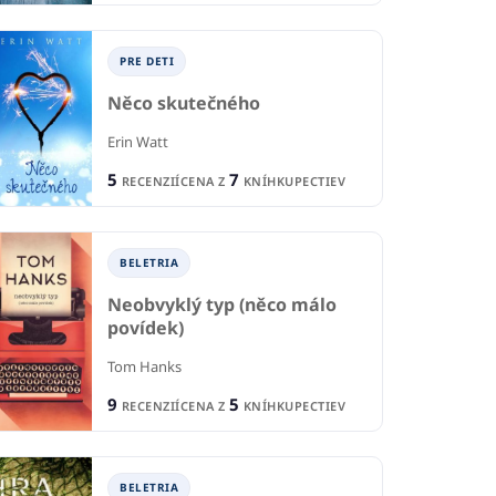
PRE DETI
Něco skutečného
Erin Watt
5
7
RECENZIÍ
CENA Z
KNÍHKUPECTIEV
B
BELETRIA
Ši
IA
Keď sa nájde
BELETRIA
Jod
klec
Boy
Lia Middleton
Neobvyklý typ (něco málo
h Lowell
povídek)
1
1
R
RECENCIA
Tom Hanks
7
CIA
CE
CENA Z
KNÍHKUPECTIEV
9
5
RECENZIÍ
CENA Z
KNÍHKUPECTIEV
BELETRIA