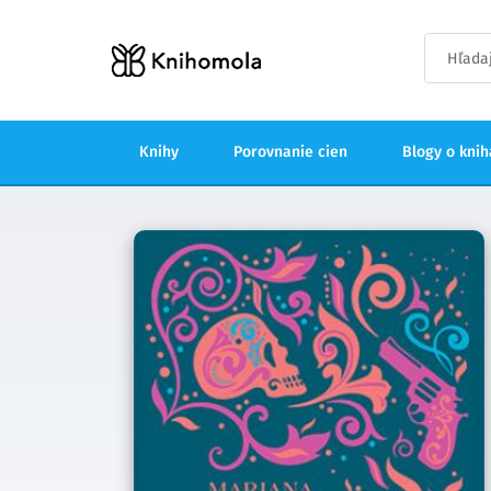
Knihy
Porovnanie cien
Blogy o kni