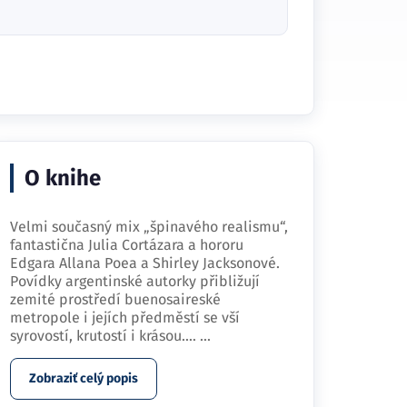
O knihe
Velmi současný mix „špinavého realismu“,
fantastična Julia Cortázara a hororu
Edgara Allana Poea a Shirley Jacksonové.
Povídky argentinské autorky přibližují
zemité prostředí buenosaireské
metropole i jejích předměstí se vší
syrovostí, krutostí i krásou.…
...
Zobraziť celý popis