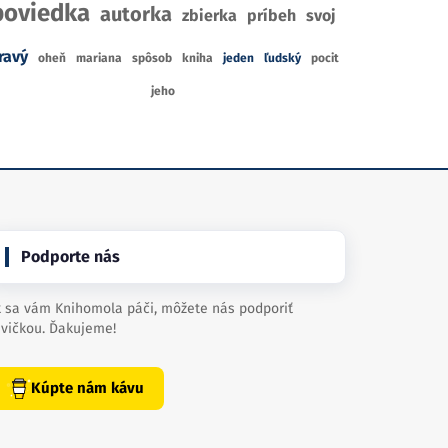
poviedka
autorka
zbierka
príbeh
svoj
ravý
oheň
mariana
spôsob
kniha
jeden
ľudský
pocit
jeho
Podporte nás
 sa vám Knihomola páči, môžete nás podporiť
vičkou. Ďakujeme!
Kúpte nám kávu