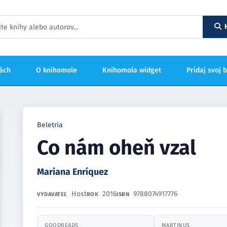
hách
O knihomole
Knihomola widget
Pridaj svoj 
Beletria
Co nám oheň vzal
Mariana Enríquez
Host
2016
9788074917776
VYDAVATEĽ
ROK
ISBN
GOODREADS
MARTINUS