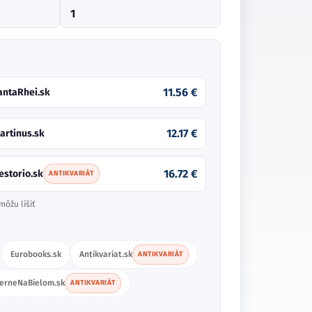
1
11.56 €
antaRhei.sk
12.17 €
artinus.sk
16.72 €
estorio.sk
ANTIKVARIÁT
môžu líšiť
Eurobooks.sk
Antikvariat.sk
ANTIKVARIÁT
ierneNaBielom.sk
ANTIKVARIÁT