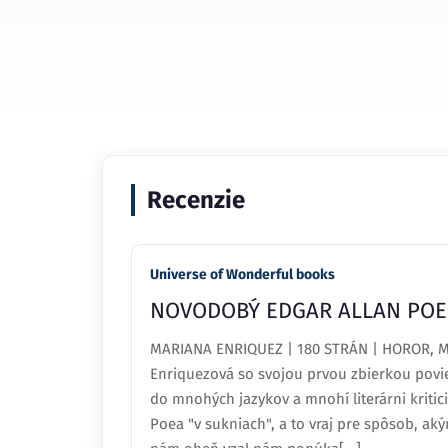
Recenzie
Universe of Wonderful books
NOVODOBÝ EDGAR ALLAN POE 
MARIANA ENRIQUEZ | 180 STRÁN | HOROR, MY
Enriquezová so svojou prvou zbierkou povie
do mnohých jazykov a mnohí literárni kriti
Poea "v sukniach", a to vraj pre spôsob, ak