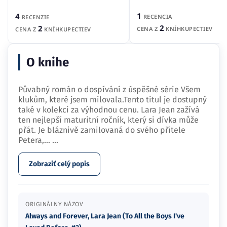
1
4
RECENCIA
RECENZIE
2
2
CENA Z
KNÍHKUPECTIEV
CENA Z
KNÍHKUPECTIEV
O knihe
Půvabný román o dospívání z úspěšné série Všem
klukům, které jsem milovala.Tento titul je dostupný
také v kolekci za výhodnou cenu. Lara Jean zažívá
ten nejlepší maturitní ročník, který si dívka může
přát. Je bláznivě zamilovaná do svého přítele
Petera,…
...
Zobraziť celý popis
ORIGINÁLNY NÁZOV
Always and Forever, Lara Jean (To All the Boys I've