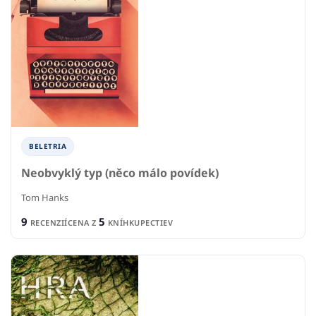
BELETRIA
Neobvyklý typ (něco málo povídek)
Tom Hanks
9
5
RECENZIÍ
CENA Z
KNÍHKUPECTIEV