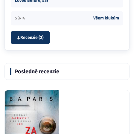
Loved Before, #3)
Všem klukům
SÉRIA
Recenzie (2)
Posledné recenzie