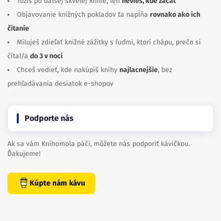
Túžiš po ďalšej skvelej knihe, len
nevieš, kde začať
Objavovanie knižných pokladov ťa napĺňa
rovnako ako ich
čítanie
Miluješ zdieľať knižné zážitky s ľuďmi, ktorí chápu, prečo si
čítal/a
do 3 v noci
Chceš vedieť, kde nakúpiš knihy
najlacnejšie
, bez
prehľadávania desiatok e-shopov
Podporte nás
Ak sa vám Knihomola páči, môžete nás podporiť kávičkou.
Ďakujeme!
Kúpte nám kávu