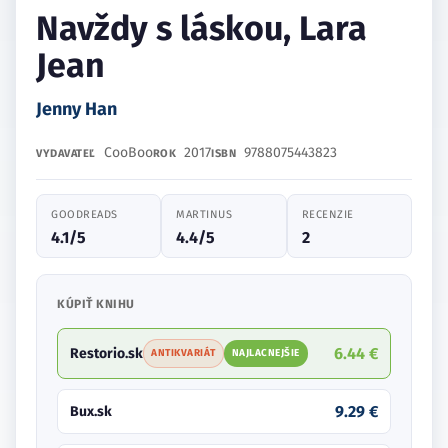
Navždy s láskou, Lara
Jean
Jenny Han
CooBoo
2017
9788075443823
VYDAVATEĽ
ROK
ISBN
GOODREADS
MARTINUS
RECENZIE
4.1/5
4.4/5
2
KÚPIŤ KNIHU
6.44 €
Restorio.sk
ANTIKVARIÁT
NAJLACNEJŠIE
9.29 €
Bux.sk