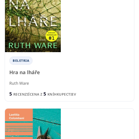
BELETRIA
Hra na lháře
Ruth Ware
5
5
RECENZIÍ
CENA Z
KNÍHKUPECTIEV