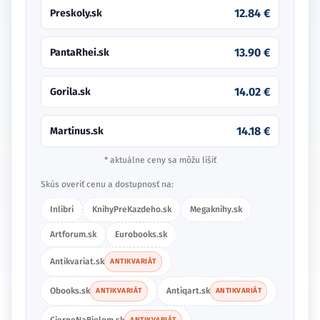
12.84 €
Preskoly.sk
13.90 €
PantaRhei.sk
14.02 €
Gorila.sk
14.18 €
Martinus.sk
* aktuálne ceny sa môžu líšiť
Skús overiť cenu a dostupnosť na:
Inlibri
KnihyPreKazdeho.sk
Megaknihy.sk
Artforum.sk
Eurobooks.sk
Antikvariat.sk
ANTIKVARIÁT
Obooks.sk
Antiqart.sk
ANTIKVARIÁT
ANTIKVARIÁT
CierneNaBielom.sk
ANTIKVARIÁT