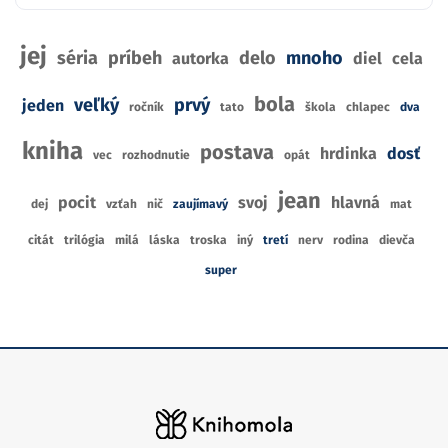
jej
séria
príbeh
delo
mnoho
autorka
diel
cela
bola
veľký
prvý
jeden
ročník
tato
škola
chlapec
dva
kniha
postava
hrdinka
dosť
vec
rozhodnutie
opát
jean
pocit
svoj
hlavná
dej
vzťah
nič
zaujímavý
mat
citát
trilógia
milá
láska
troska
iný
tretí
nerv
rodina
dievča
super