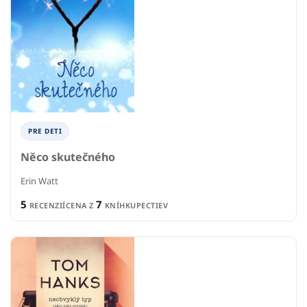
PRE DETI
Něco skutečného
Erin Watt
5
7
RECENZIÍ
CENA Z
KNÍHKUPECTIEV