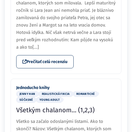
chalanom, ktorých som milovala. Lepší maturitný
ročník si Lara Jean ani nemohla priať. Je bláznivo
zamilovaná do svojho priateľa Petra, jej otec sa
znovu žení a Margot sa na leto vracia domov.
Hotová idylka. Nič však netrvá večne a Lara stojí
pred veľkým rozhodnutím: Kam pôjde na vysokú
a ako to[...]
Prečítať celú recenziu
Jednoducho knihy
JENNY HAN
REALISTICKÁ FIKCIA
ROMANTICKÉ
SÚČASNÉ
YOUNG ADULT
Všetkým chalanom… (1,2,3)
Všetko sa začalo odoslanými listami. Ako to
skončí? Názov: Všetkým chalanom, ktorých som