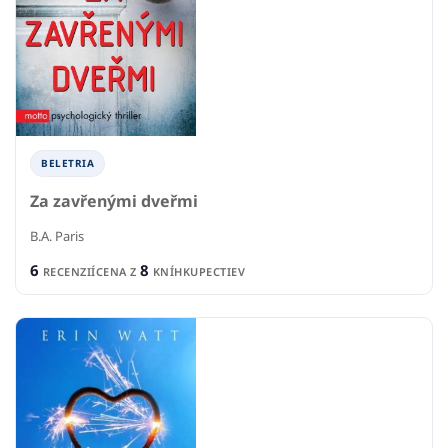
BELETRIA
Za zavřenými dveřmi
B.A. Paris
6
8
RECENZIÍ
CENA Z
KNÍHKUPECTIEV