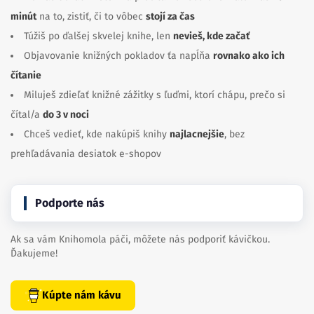
minút
na to, zistiť, či to vôbec
stojí za čas
Túžiš po ďalšej skvelej knihe, len
nevieš, kde začať
Objavovanie knižných pokladov ťa napĺňa
rovnako ako ich
čítanie
Miluješ zdieľať knižné zážitky s ľuďmi, ktorí chápu, prečo si
čítal/a
do 3 v noci
Chceš vedieť, kde nakúpiš knihy
najlacnejšie
, bez
prehľadávania desiatok e-shopov
Podporte nás
Ak sa vám Knihomola páči, môžete nás podporiť kávičkou.
Ďakujeme!
Kúpte nám kávu