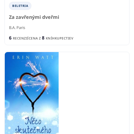
BELETRIA
Za zavřenými dveřmi
B.A. Paris
6
8
RECENZIÍ
CENA Z
KNÍHKUPECTIEV