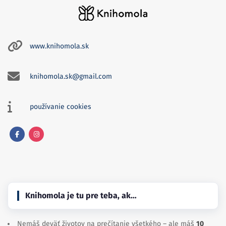
www.knihomola.sk
knihomola.sk@gmail.com
používanie cookies
Facebook
Instagram
Knihomola je tu pre teba, ak…
Nemáš deväť životov na prečítanie všetkého – ale máš
10