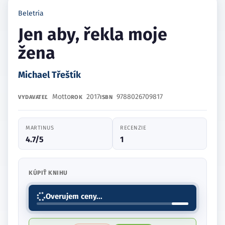
Beletria
Jen aby, řekla moje
žena
Michael Třeštík
Motto
2017
9788026709817
VYDAVATEĽ
ROK
ISBN
MARTINUS
RECENZIE
4.7/5
1
KÚPIŤ KNIHU
Overujem ceny...