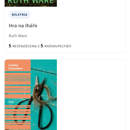
BELETRIA
Hra na lháře
Ruth Ware
5
5
RECENZIÍ
CENA Z
KNÍHKUPECTIEV