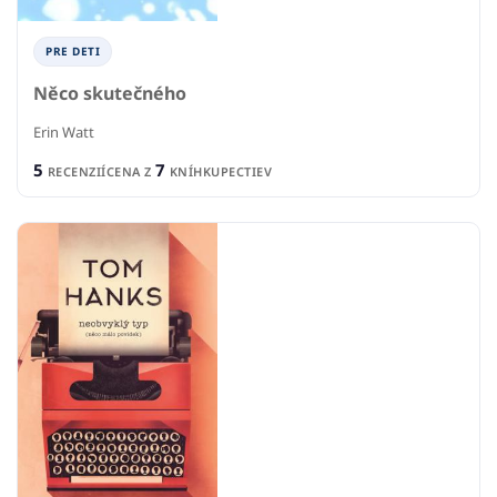
PRE DETI
Něco skutečného
Erin Watt
5
7
RECENZIÍ
CENA Z
KNÍHKUPECTIEV