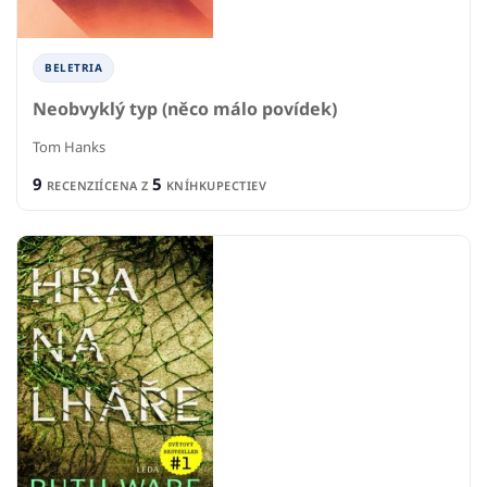
BELETRIA
Neobvyklý typ (něco málo povídek)
Tom Hanks
9
5
RECENZIÍ
CENA Z
KNÍHKUPECTIEV