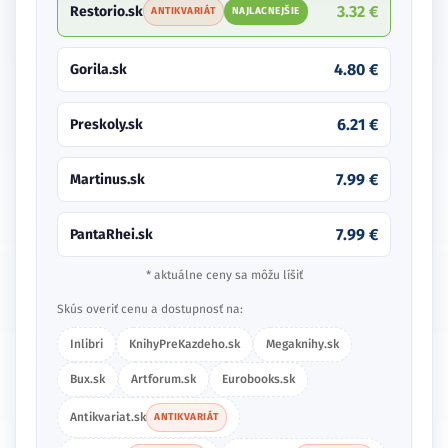
3.32 €
Restorio.sk
ANTIKVARIÁT
NAJLACNEJŠIE
4.80 €
Gorila.sk
6.21 €
Preskoly.sk
7.99 €
Martinus.sk
7.99 €
PantaRhei.sk
* aktuálne ceny sa môžu líšiť
Skús overiť cenu a dostupnosť na:
Inlibri
KnihyPreKazdeho.sk
Megaknihy.sk
Bux.sk
Artforum.sk
Eurobooks.sk
Antikvariat.sk
ANTIKVARIÁT