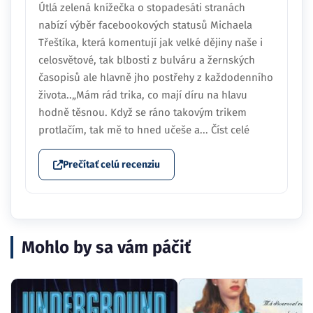
Útlá zelená knížečka o stopadesáti stranách
nabízí výběr facebookových statusů Michaela
Třeštíka, která komentují jak velké dějiny naše i
celosvětové, tak blbosti z bulváru a žernských
časopisů ale hlavně jho postřehy z každodenního
života..„Mám rád trika, co mají díru na hlavu
hodně těsnou. Když se ráno takovým trikem
protlačím, tak mě to hned učeše a... Číst celé
Prečítať celú recenziu
Mohlo by sa vám páčiť