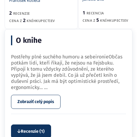
František Kotleta
1
2
RECENCIA
RECENZIE
5
2
CENA Z
KNÍHKUPECTIEV
CENA Z
KNÍHKUPECTIEV
O knihe
Postřehy plné suchého humoru a sebeironieObčas
potkám lidi, kteří říkají, že nejsou na Fejsbuku.
Připojí k tomu vždycky zdůvodnění, ze kterého
vyplývá, že já jsem debil. Co já už přečetl knih o
duševní práci. Jak má být optimistické prostředí,
ergonomicky…
...
Zobraziť celý popis
Recenzie (1)