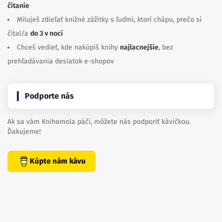
čítanie
Miluješ zdieľať knižné zážitky s ľuďmi, ktorí chápu, prečo si
čítal/a
do 3 v noci
Chceš vedieť, kde nakúpiš knihy
najlacnejšie
, bez
prehľadávania desiatok e-shopov
Podporte nás
Ak sa vám Knihomola páči, môžete nás podporiť kávičkou.
Ďakujeme!
Kúpte nám kávu