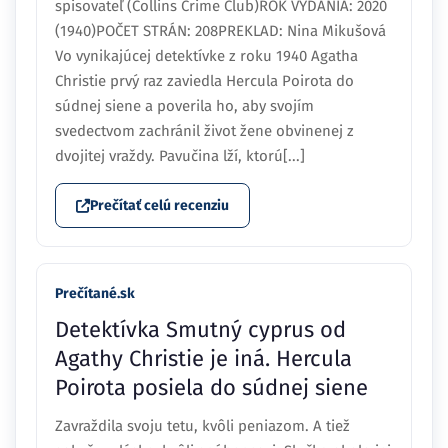
spisovateľ (Collins Crime Club)ROK VYDANIA: 2020
(1940)POČET STRÁN: 208PREKLAD: Nina Mikušová
Vo vynikajúcej detektívke z roku 1940 Agatha
Christie prvý raz zaviedla Hercula Poirota do
súdnej siene a poverila ho, aby svojím
svedectvom zachránil život žene obvinenej z
dvojitej vraždy. Pavučina lží, ktorú[...]
Prečítať celú recenziu
Prečítané.sk
Detektívka Smutný cyprus od
Agathy Christie je iná. Hercula
Poirota posiela do súdnej siene
Zavraždila svoju tetu, kvôli peniazom. A tiež