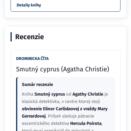
Detaily knihy
Recenzie
DROMINICKA ČÍTA
Smutný cyprus (Agatha Christie)
Sumár recenzie
Kniha
Smutný cyprus
od
Agathy Christie
je
klasická detektívka, v centre ktorej stojí
obvinenie Elinor Carlisleovej z vraždy Mary
Gerrardovej
. Príbeh sleduje pátranie
excentrického detektíva
Hercula Poirota
,
ktorý musí preniknúť do minulosti a