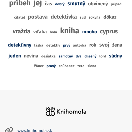
jej
príbeh
smutný
čas
obvinený
dobrý
prípad
postava
detektívka
dôkaz
čitateľ
sud
sokyňa
kniha
vražda
cyprus
vďaka
mnoho
bola
svoj
detektívny
rok
žena
láska
detektív
prvý
autorka
jeden
nevina
súdny
desiatka
samotný
dva
dnešný
lord
žáner
pravý
snúbenec
teta
siena
www.knihomola.sk