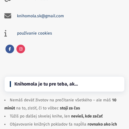
knihomola.sk@gmail.com
používanie cookies
Facebook
Instagram
Knihomola je tu pre teba, ak…
Nemáš deväť životov na prečítanie všetkého – ale máš
10
minút
na to, zistiť, či to vôbec
stojí za čas
Túžiš po ďalšej skvelej knihe, len
nevieš, kde začať
Objavovanie knižných pokladov ťa napĺňa
rovnako ako ich