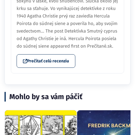
sokyňu v láske, kvôli snúbencovi. Slučka okolo jej
krku sa sťahuje. Vo vynikajúcej detektívke z roku
1940 Agatha Christie prvý raz zaviedla Hercula
Poirota do súdnej siene a poverila ho, aby svojím
svedectvom... The post Detektívka Smutný cyprus
od Agathy Christie je iná. Hercula Poirota posiela
do súdnej siene appeared first on Prečítané.sk.
Prečítať celú recenziu
Mohlo by sa vám páčiť