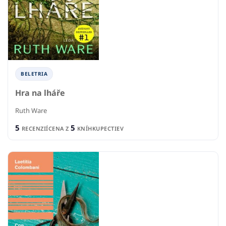
BELETRIA
Hra na lháře
Ruth Ware
5
5
RECENZIÍ
CENA Z
KNÍHKUPECTIEV