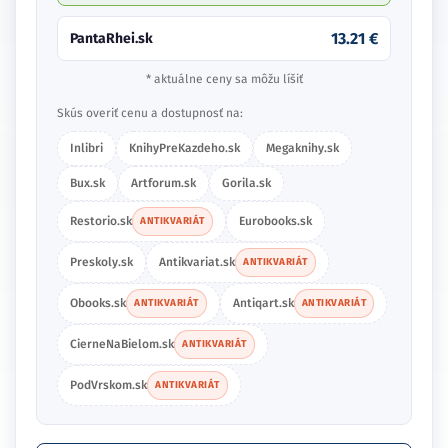
13.21 €
PantaRhei.sk
* aktuálne ceny sa môžu líšiť
Skús overiť cenu a dostupnosť na:
Inlibri
KnihyPreKazdeho.sk
Megaknihy.sk
Bux.sk
Artforum.sk
Gorila.sk
Restorio.sk
Eurobooks.sk
ANTIKVARIÁT
Preskoly.sk
Antikvariat.sk
ANTIKVARIÁT
Obooks.sk
Antiqart.sk
ANTIKVARIÁT
ANTIKVARIÁT
CierneNaBielom.sk
ANTIKVARIÁT
PodVrskom.sk
ANTIKVARIÁT