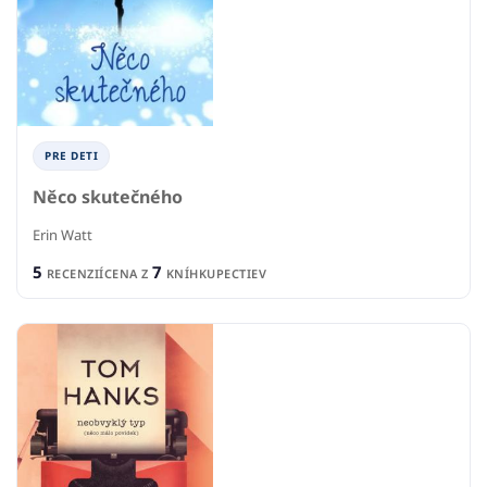
PRE DETI
Něco skutečného
Erin Watt
5
7
RECENZIÍ
CENA Z
KNÍHKUPECTIEV