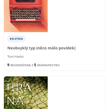
BELETRIA
Neobvyklý typ (něco málo povídek)
Tom Hanks
9
5
RECENZIÍ
CENA Z
KNÍHKUPECTIEV