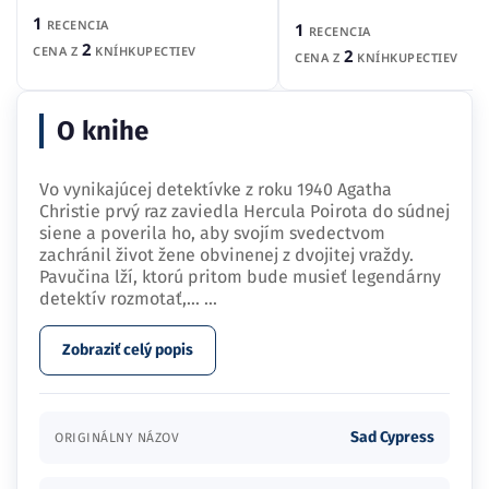
1
RECENCIA
1
RECENCIA
2
CENA Z
KNÍHKUPECTIEV
2
CENA Z
KNÍHKUPECTIEV
O knihe
Vo vynikajúcej detektívke z roku 1940 Agatha
Christie prvý raz zaviedla Hercula Poirota do súdnej
siene a poverila ho, aby svojím svedectvom
zachránil život žene obvinenej z dvojitej vraždy.
Pavučina lží, ktorú pritom bude musieť legendárny
detektív rozmotať,…
...
Zobraziť celý popis
Sad Cypress
ORIGINÁLNY NÁZOV