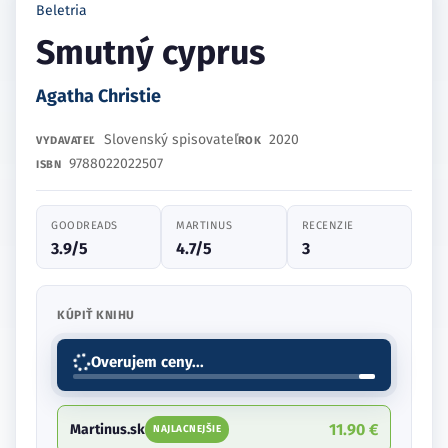
Beletria
Smutný cyprus
Agatha Christie
Slovenský spisovateľ
2020
VYDAVATEĽ
ROK
9788022022507
ISBN
GOODREADS
MARTINUS
RECENZIE
3.9/5
4.7/5
3
KÚPIŤ KNIHU
Overujem ceny...
11.90 €
Martinus.sk
NAJLACNEJŠIE