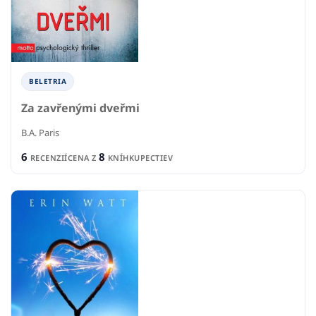
BELETRIA
Za zavřenými dveřmi
B.A. Paris
6
8
RECENZIÍ
CENA Z
KNÍHKUPECTIEV