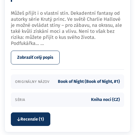
Můžeš přijít i o vlastní stín. Dekadentní fantasy od
autorky série Krutý princ. Ve světě Charlie Hallové
je možné ovládat stíny – pro zábavu, na okrasu, ale
také kvůli získání moci a vlivu. Není to však bez
rizika: můžete přijít o kus svého života.
Podfukářka…
...
Zobraziť celý popis
Book of Night (Book of Night, #1)
ORIGINÁLNY NÁZOV
Kniha noci (CZ)
SÉRIA
Recenzie (1)