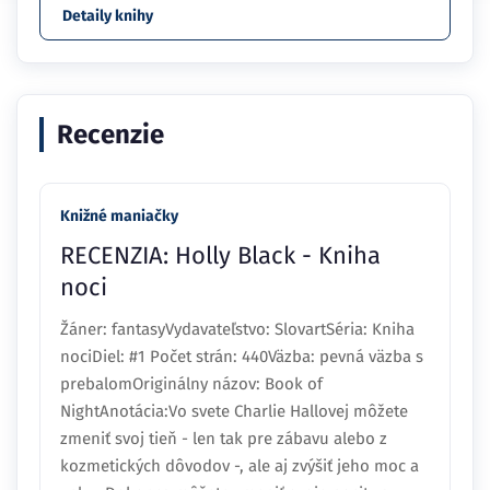
Detaily knihy
Recenzie
Knižné maniačky
RECENZIA: Holly Black - Kniha
noci
Žáner: fantasyVydavateľstvo: SlovartSéria: Kniha
nociDiel: #1 Počet strán: 440Väzba: pevná väzba s
prebalomOriginálny názov: Book of
NightAnotácia:Vo svete Charlie Hallovej môžete
zmeniť svoj tieň - len tak pre zábavu alebo z
kozmetických dôvodov -, ale aj zvýšiť jeho moc a