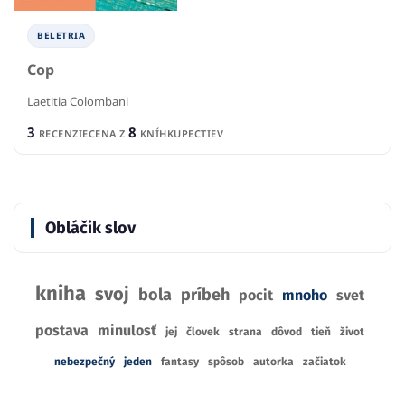
BELETRIA
Cop
Laetitia Colombani
3
8
RECENZIE
CENA Z
KNÍHKUPECTIEV
Obláčik slov
kniha
svoj
bola
príbeh
pocit
mnoho
svet
postava
minulosť
jej
človek
strana
dôvod
tieň
život
nebezpečný
jeden
fantasy
spôsob
autorka
začiatok