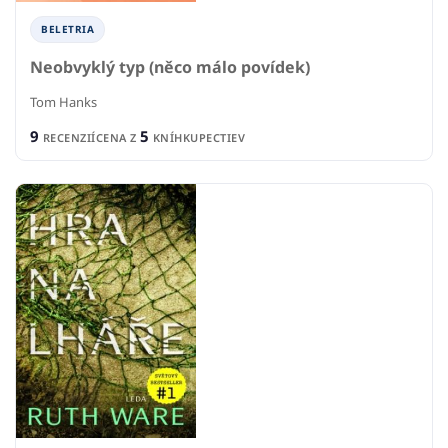
BELETRIA
Neobvyklý typ (něco málo povídek)
Tom Hanks
9
5
RECENZIÍ
CENA Z
KNÍHKUPECTIEV