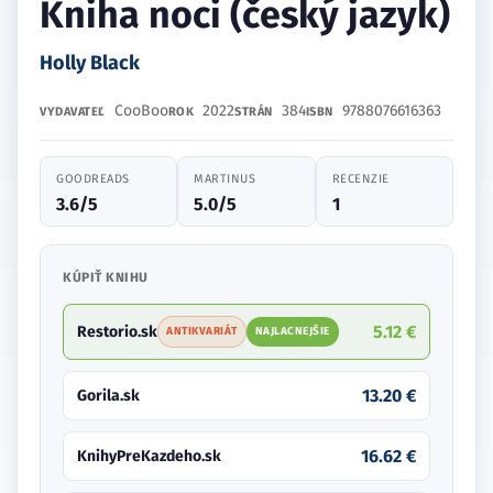
Kniha noci (český jazyk)
Holly Black
CooBoo
2022
384
9788076616363
VYDAVATEĽ
ROK
STRÁN
ISBN
GOODREADS
MARTINUS
RECENZIE
3.6/5
5.0/5
1
KÚPIŤ KNIHU
5.12 €
Restorio.sk
ANTIKVARIÁT
NAJLACNEJŠIE
13.20 €
Gorila.sk
16.62 €
KnihyPreKazdeho.sk