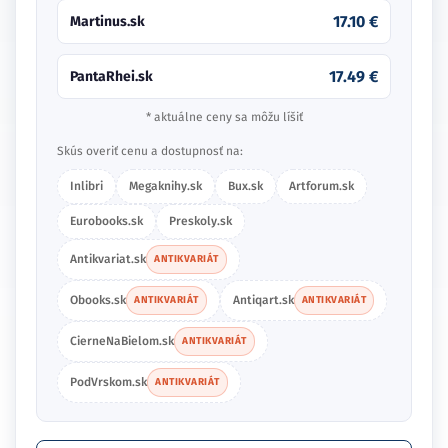
17.10 €
Martinus.sk
17.49 €
PantaRhei.sk
* aktuálne ceny sa môžu líšiť
Skús overiť cenu a dostupnosť na:
Inlibri
Megaknihy.sk
Bux.sk
Artforum.sk
Eurobooks.sk
Preskoly.sk
Antikvariat.sk
ANTIKVARIÁT
Obooks.sk
Antiqart.sk
ANTIKVARIÁT
ANTIKVARIÁT
CierneNaBielom.sk
ANTIKVARIÁT
PodVrskom.sk
ANTIKVARIÁT