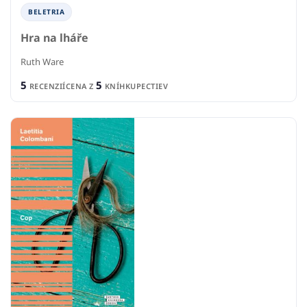
BELETRIA
Hra na lháře
Ruth Ware
5
5
RECENZIÍ
CENA Z
KNÍHKUPECTIEV