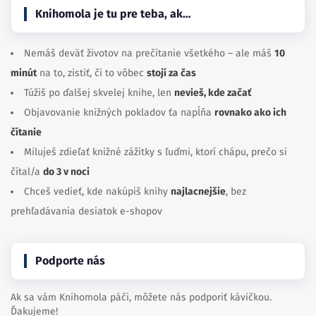
Knihomola je tu pre teba, ak…
Nemáš deväť životov na prečítanie všetkého – ale máš
10
minút
na to, zistiť, či to vôbec
stojí za čas
Túžiš po ďalšej skvelej knihe, len
nevieš, kde začať
Objavovanie knižných pokladov ťa napĺňa
rovnako ako ich
čítanie
Miluješ zdieľať knižné zážitky s ľuďmi, ktorí chápu, prečo si
čítal/a
do 3 v noci
Chceš vedieť, kde nakúpiš knihy
najlacnejšie
, bez
prehľadávania desiatok e-shopov
Podporte nás
Ak sa vám Knihomola páči, môžete nás podporiť kávičkou.
Ďakujeme!