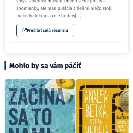
vplyv. Dokonca môžete zmeniť svoje pocity a
spomienky, ale manipulácia s tieňmi niečo stojí,
niekedy dokonca celé hodiny[...]
Prečítať celú recenziu
Mohlo by sa vám páčiť