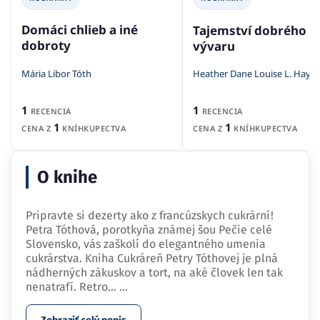
Domáci chlieb a iné
Tajemství dobrého
dobroty
vývaru
Mária Libor Tóth
Heather Dane Louise L. Hay
1
1
RECENCIA
RECENCIA
1
1
CENA Z
KNÍHKUPECTVA
CENA Z
KNÍHKUPECTVA
O knihe
Pripravte si dezerty ako z francúzskych cukrární!
Petra Tóthová, porotkyňa známej šou Pečie celé
Slovensko, vás zaškolí do elegantného umenia
cukrárstva. Kniha Cukráreň Petry Tóthovej je plná
nádherných zákuskov a tort, na aké človek len tak
nenatrafí. Retro…
...