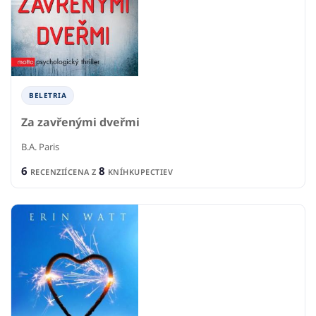
BELETRIA
Za zavřenými dveřmi
B.A. Paris
6
8
RECENZIÍ
CENA Z
KNÍHKUPECTIEV