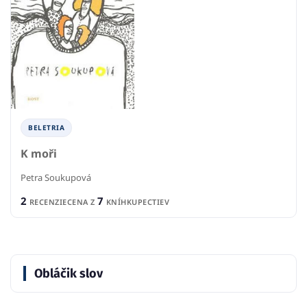
BELETRIA
K moři
Petra Soukupová
2
7
RECENZIE
CENA Z
KNÍHKUPECTIEV
Obláčik slov