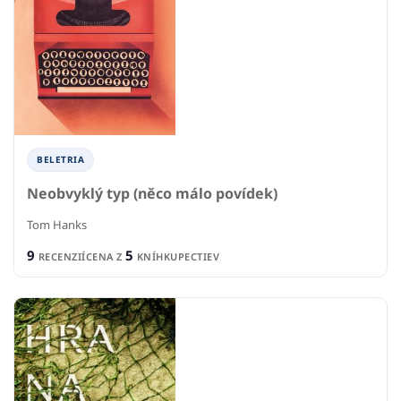
BELETRIA
Neobvyklý typ (něco málo povídek)
Tom Hanks
9
5
RECENZIÍ
CENA Z
KNÍHKUPECTIEV