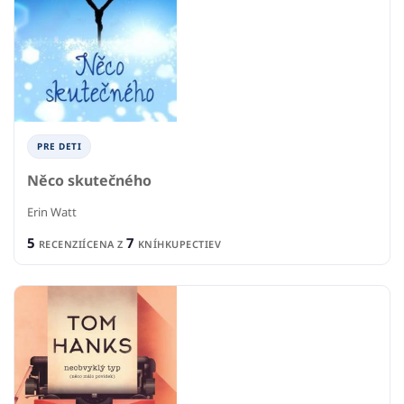
PRE DETI
Něco skutečného
Erin Watt
5
7
RECENZIÍ
CENA Z
KNÍHKUPECTIEV