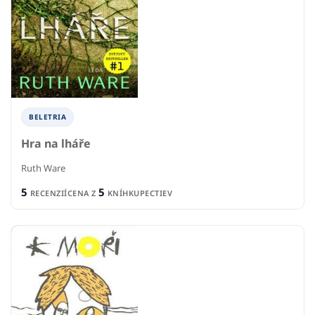
BELETRIA
Hra na lháře
Ruth Ware
5
5
RECENZIÍ
CENA Z
KNÍHKUPECTIEV