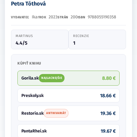
Petra Tóthová
Ikar
2023
200
9788055190358
VYDAVATEĽ
ROK
STRÁN
ISBN
MARTINUS
RECENZIE
4.4/5
1
KÚPIŤ KNIHU
8.80 €
Gorila.sk
NAJLACNEJŠIE
18.66 €
Preskoly.sk
19.36 €
Restorio.sk
ANTIKVARIÁT
19.67 €
PantaRhei.sk