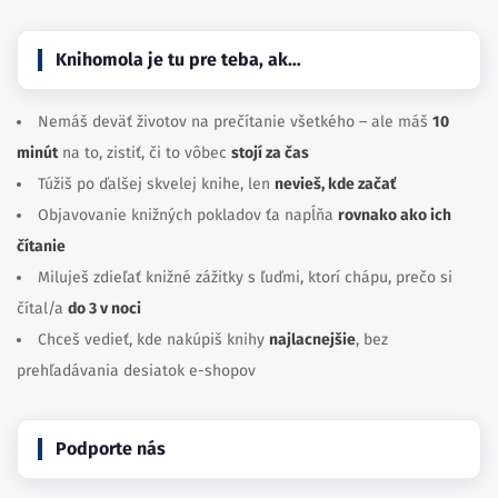
Knihomola je tu pre teba, ak…
Nemáš deväť životov na prečítanie všetkého – ale máš
10
minút
na to, zistiť, či to vôbec
stojí za čas
Túžiš po ďalšej skvelej knihe, len
nevieš, kde začať
Objavovanie knižných pokladov ťa napĺňa
rovnako ako ich
čítanie
Miluješ zdieľať knižné zážitky s ľuďmi, ktorí chápu, prečo si
čítal/a
do 3 v noci
Chceš vedieť, kde nakúpiš knihy
najlacnejšie
, bez
prehľadávania desiatok e-shopov
Podporte nás