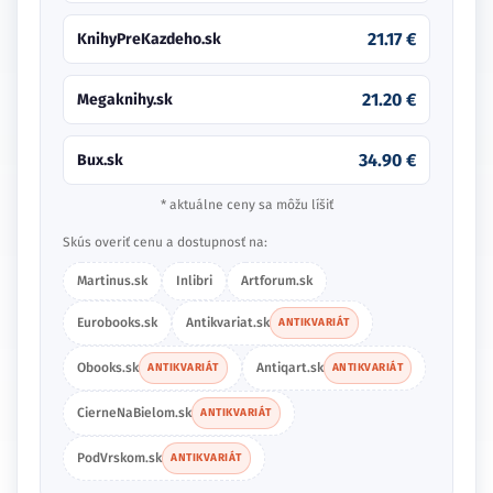
21.17 €
KnihyPreKazdeho.sk
21.20 €
Megaknihy.sk
34.90 €
Bux.sk
* aktuálne ceny sa môžu líšiť
Skús overiť cenu a dostupnosť na:
Martinus.sk
Inlibri
Artforum.sk
Eurobooks.sk
Antikvariat.sk
ANTIKVARIÁT
Obooks.sk
Antiqart.sk
ANTIKVARIÁT
ANTIKVARIÁT
CierneNaBielom.sk
ANTIKVARIÁT
PodVrskom.sk
ANTIKVARIÁT