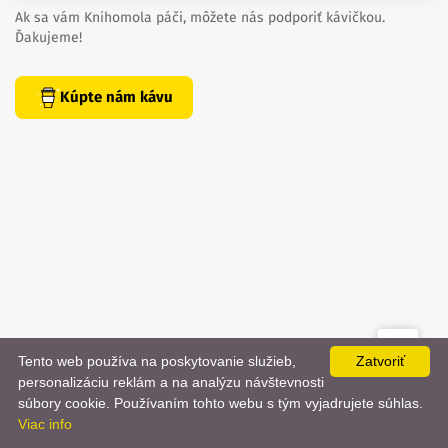
Ak sa vám Knihomola páči, môžete nás podporiť kávičkou.
Ďakujeme!
Kúpte nám kávu
Tento web používa na poskytovanie služieb,
Zatvoriť
created by
danielhrenak.sk
personalizáciu reklám a na analýzu návštevnosti
Späť
📨
súbory cookie. Používaním tohto webu s tým vyjadrujete súhlas.
Knihomola. 2017 - 2026.
Viac info
na