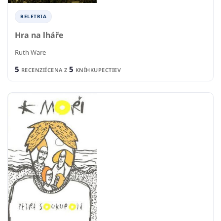
BELETRIA
Hra na lháře
Ruth Ware
5
5
RECENZIÍ
CENA Z
KNÍHKUPECTIEV