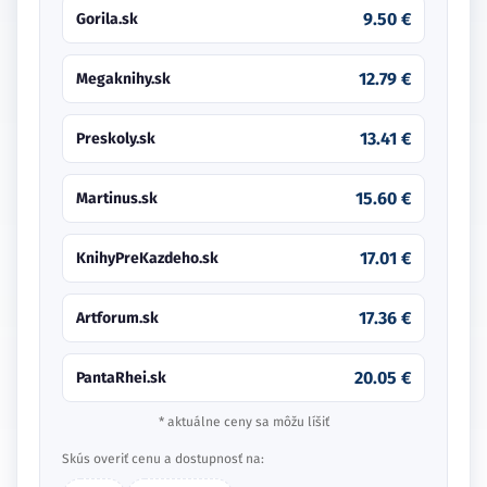
9.50 €
Gorila.sk
12.79 €
Megaknihy.sk
13.41 €
Preskoly.sk
15.60 €
Martinus.sk
17.01 €
KnihyPreKazdeho.sk
17.36 €
Artforum.sk
20.05 €
PantaRhei.sk
* aktuálne ceny sa môžu líšiť
Skús overiť cenu a dostupnosť na: