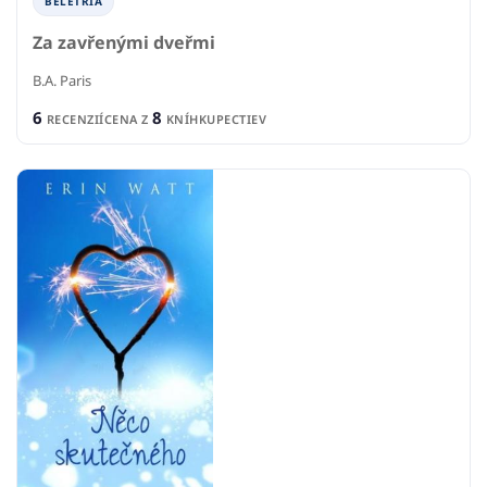
BELETRIA
Za zavřenými dveřmi
B.A. Paris
6
8
RECENZIÍ
CENA Z
KNÍHKUPECTIEV