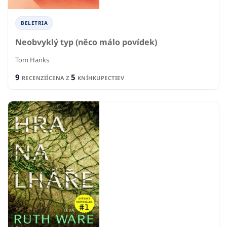
BELETRIA
Neobvyklý typ (něco málo povídek)
Tom Hanks
9
5
RECENZIÍ
CENA Z
KNÍHKUPECTIEV