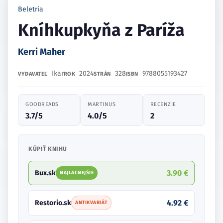
Beletria
Kníhkupkyňa z Paríža
Kerri Maher
Ikar
2024
328
9788055193427
VYDAVATEĽ
ROK
STRÁN
ISBN
GOODREADS
MARTINUS
RECENZIE
3.7/5
4.0/5
2
KÚPIŤ KNIHU
3.90 €
Bux.sk
NAJLACNEJŠIE
4.92 €
Restorio.sk
ANTIKVARIÁT