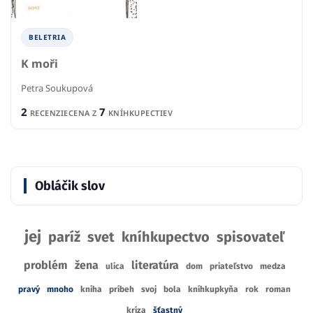
BELETRIA
K moři
Petra Soukupová
2
7
RECENZIE
CENA Z
KNÍHKUPECTIEV
Obláčik slov
jej
paríž
svet
kníhkupectvo
spisovateľ
problém
žena
literatúra
ulica
dom
priateľstvo
medza
pravý
mnoho
kniha
príbeh
svoj
bola
kníhkupkyňa
rok
roman
kríza
šťastný