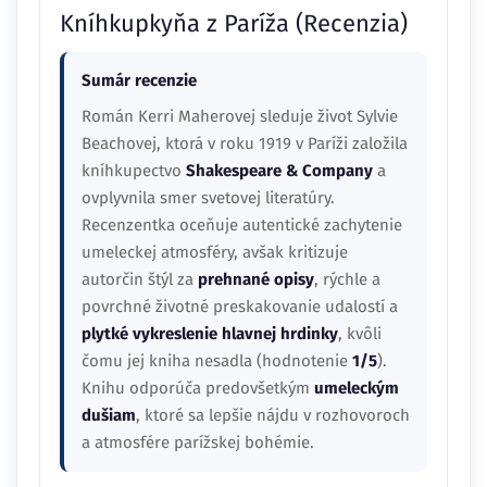
Kníhkupkyňa z Paríža (Recenzia)
Sumár recenzie
Román Kerri Maherovej sleduje život Sylvie
Beachovej, ktorá v roku 1919 v Paríži založila
kníhkupectvo
Shakespeare & Company
a
ovplyvnila smer svetovej literatúry.
Recenzentka oceňuje autentické zachytenie
umeleckej atmosféry, avšak kritizuje
autorčin štýl za
prehnané opisy
, rýchle a
povrchné životné preskakovanie udalostí a
plytké vykreslenie hlavnej hrdinky
, kvôli
čomu jej kniha nesadla (hodnotenie
1/5
).
Knihu odporúča predovšetkým
umeleckým
dušiam
, ktoré sa lepšie nájdu v rozhovoroch
a atmosfére parížskej bohémie.