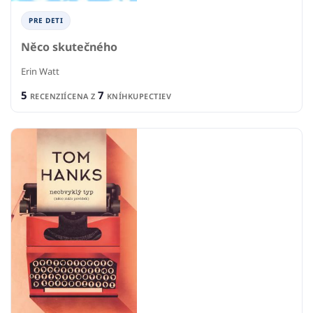
PRE DETI
Něco skutečného
Erin Watt
5
7
RECENZIÍ
CENA Z
KNÍHKUPECTIEV