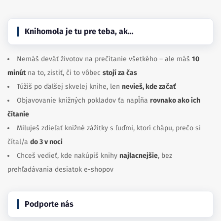
Knihomola je tu pre teba, ak…
Nemáš deväť životov na prečítanie všetkého – ale máš
10
minút
na to, zistiť, či to vôbec
stojí za čas
Túžiš po ďalšej skvelej knihe, len
nevieš, kde začať
Objavovanie knižných pokladov ťa napĺňa
rovnako ako ich
čítanie
Miluješ zdieľať knižné zážitky s ľuďmi, ktorí chápu, prečo si
čítal/a
do 3 v noci
Chceš vedieť, kde nakúpiš knihy
najlacnejšie
, bez
prehľadávania desiatok e-shopov
Podporte nás