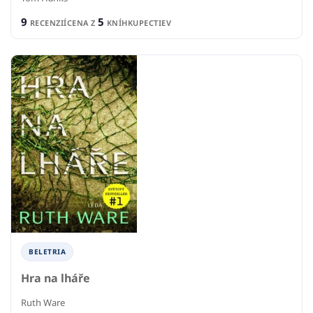
9
5
RECENZIÍ
CENA Z
KNÍHKUPECTIEV
BELETRIA
Hra na lháře
Ruth Ware