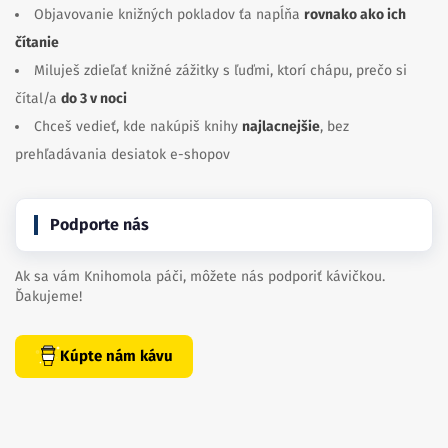
Objavovanie knižných pokladov ťa napĺňa
rovnako ako ich
čítanie
Miluješ zdieľať knižné zážitky s ľuďmi, ktorí chápu, prečo si
čítal/a
do 3 v noci
Chceš vedieť, kde nakúpiš knihy
najlacnejšie
, bez
prehľadávania desiatok e-shopov
Podporte nás
Ak sa vám Knihomola páči, môžete nás podporiť kávičkou.
Ďakujeme!
Kúpte nám kávu