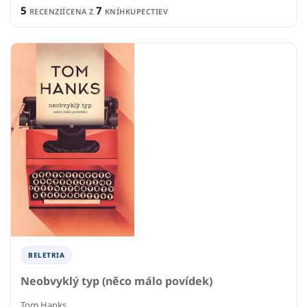
5
7
RECENZIÍ
CENA Z
KNÍHKUPECTIEV
BELETRIA
Neobvyklý typ (něco málo povídek)
Tom Hanks