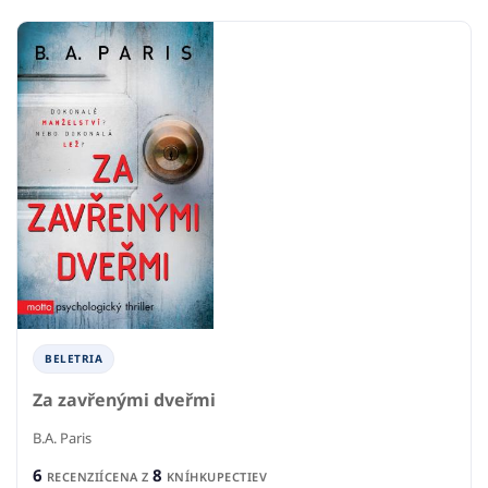
BELETRIA
Za zavřenými dveřmi
B.A. Paris
6
8
RECENZIÍ
CENA Z
KNÍHKUPECTIEV