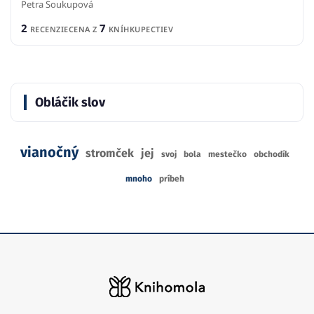
Petra Soukupová
2
7
RECENZIE
CENA Z
KNÍHKUPECTIEV
Obláčik slov
vianočný
stromček
jej
svoj
bola
mestečko
obchodík
mnoho
príbeh