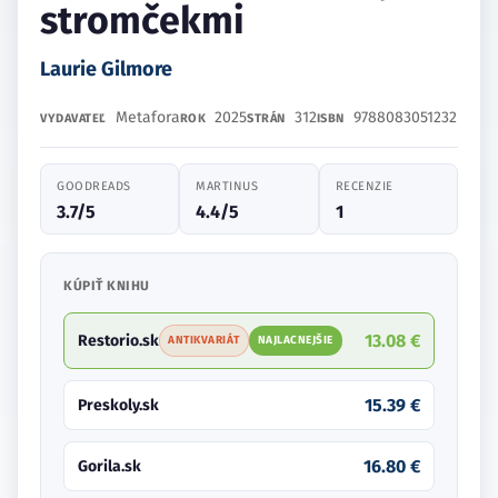
stromčekmi
Laurie Gilmore
Metafora
2025
312
9788083051232
VYDAVATEĽ
ROK
STRÁN
ISBN
GOODREADS
MARTINUS
RECENZIE
3.7/5
4.4/5
1
KÚPIŤ KNIHU
13.08 €
Restorio.sk
ANTIKVARIÁT
NAJLACNEJŠIE
15.39 €
Preskoly.sk
16.80 €
Gorila.sk