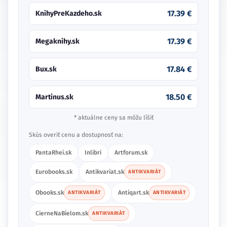
17.39 €
KnihyPreKazdeho.sk
17.39 €
Megaknihy.sk
17.84 €
Bux.sk
18.50 €
Martinus.sk
* aktuálne ceny sa môžu líšiť
Skús overiť cenu a dostupnosť na:
PantaRhei.sk
Inlibri
Artforum.sk
Eurobooks.sk
Antikvariat.sk
ANTIKVARIÁT
Obooks.sk
Antiqart.sk
ANTIKVARIÁT
ANTIKVARIÁT
CierneNaBielom.sk
ANTIKVARIÁT