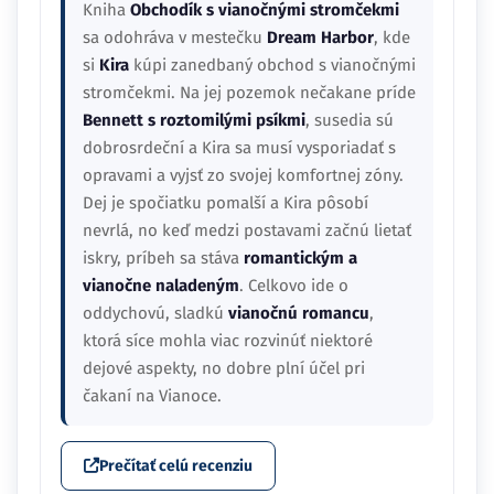
Kniha
Obchodík s vianočnými stromčekmi
sa odohráva v mestečku
Dream Harbor
, kde
si
Kira
kúpi zanedbaný obchod s vianočnými
stromčekmi. Na jej pozemok nečakane príde
Bennett s roztomilými psíkmi
, susedia sú
dobrosrdeční a Kira sa musí vysporiadať s
opravami a vyjsť zo svojej komfortnej zóny.
Dej je spočiatku pomalší a Kira pôsobí
nevrlá, no keď medzi postavami začnú lietať
iskry, príbeh sa stáva
romantickým a
vianočne naladeným
. Celkovo ide o
oddychovú, sladkú
vianočnú romancu
,
ktorá síce mohla viac rozvinúť niektoré
dejové aspekty, no dobre plní účel pri
čakaní na Vianoce.
Prečítať celú recenziu