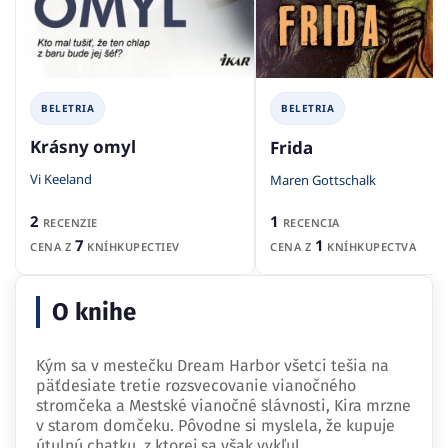
BELETRIA
BELETRIA
Krásny omyl
Frida
Vi Keeland
Maren Gottschalk
2
1
RECENZIE
RECENCIA
7
1
CENA Z
KNÍHKUPECTIEV
CENA Z
KNÍHKUPECTVA
O knihe
Kým sa v mestečku Dream Harbor všetci tešia na
päťdesiate tretie rozsvecovanie vianočného
stromčeka a Mestské vianočné slávnosti, Kira mrzne
v starom domčeku. Pôvodne si myslela, že kupuje
útulnú chatku, z ktorej sa však vykľul