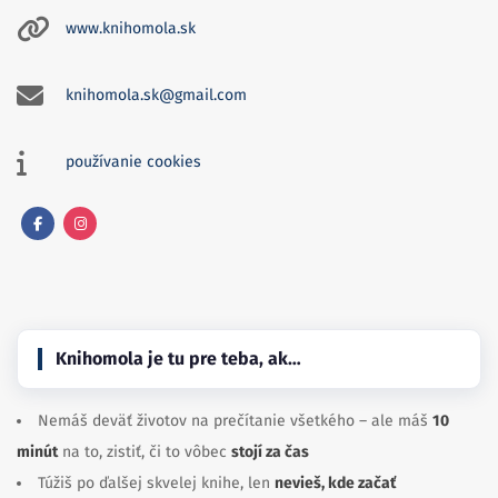
www.knihomola.sk
knihomola.sk@gmail.com
používanie cookies
Facebook
Instagram
Knihomola je tu pre teba, ak…
Nemáš deväť životov na prečítanie všetkého – ale máš
10
minút
na to, zistiť, či to vôbec
stojí za čas
Túžiš po ďalšej skvelej knihe, len
nevieš, kde začať