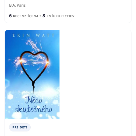
B.A. Paris
6
8
RECENZIÍ
CENA Z
KNÍHKUPECTIEV
PRE DETI