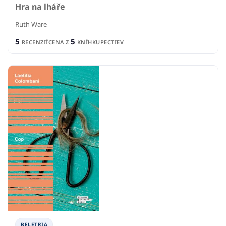
Hra na lháře
Ruth Ware
5
5
RECENZIÍ
CENA Z
KNÍHKUPECTIEV
BELETRIA