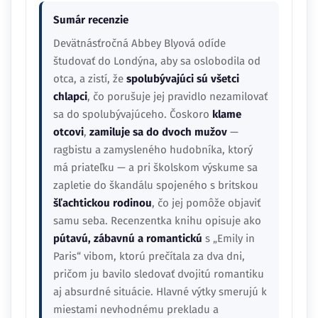
Sumár recenzie
Devätnásťročná Abbey Blyová odíde
študovať do Londýna, aby sa oslobodila od
otca, a zistí, že
spolubývajúci sú všetci
chlapci
, čo porušuje jej pravidlo nezamilovať
sa do spolubývajúceho. Čoskoro
klame
otcovi
,
zamiluje sa do dvoch mužov
—
ragbistu a zamysleného hudobníka, ktorý
má priateľku — a pri školskom výskume sa
zapletie do škandálu spojeného s britskou
šľachtickou rodinou
, čo jej pomôže objaviť
samu seba. Recenzentka knihu opisuje ako
pútavú, zábavnú a romantickú
s „Emily in
Paris“ vibom, ktorú prečítala za dva dni,
pričom ju bavilo sledovať dvojitú romantiku
aj absurdné situácie. Hlavné výtky smerujú k
miestami nevhodnému prekladu a