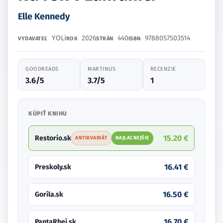
Elle Kennedy
YOLi
2026
440
9788057503514
VYDAVATEĽ
ROK
STRÁN
ISBN
GOODREADS
MARTINUS
RECENZIE
3.6/5
3.7/5
1
KÚPIŤ KNIHU
15.20 €
Restorio.sk
ANTIKVARIÁT
NAJLACNEJŠIE
16.41 €
Preskoly.sk
16.50 €
Gorila.sk
16.70 €
PantaRhei.sk