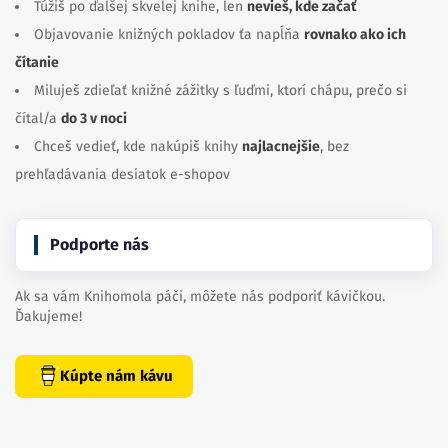
Túžiš po ďalšej skvelej knihe, len
nevieš, kde začať
Objavovanie knižných pokladov ťa napĺňa
rovnako ako ich
čítanie
Miluješ zdieľať knižné zážitky s ľuďmi, ktorí chápu, prečo si
čítal/a
do 3 v noci
Chceš vedieť, kde nakúpiš knihy
najlacnejšie
, bez
prehľadávania desiatok e-shopov
Podporte nás
Ak sa vám Knihomola páči, môžete nás podporiť kávičkou.
Ďakujeme!
Kúpte nám kávu