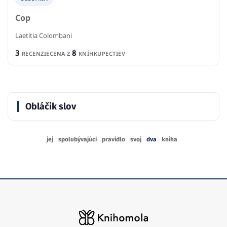
Cop
Laetitia Colombani
3
8
RECENZIE
CENA Z
KNÍHKUPECTIEV
Obláčik slov
jej
spolubývajúci
pravidlo
svoj
dva
kniha