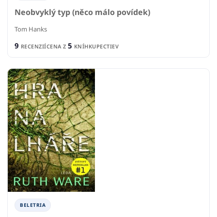
Neobvyklý typ (něco málo povídek)
Tom Hanks
9
5
RECENZIÍ
CENA Z
KNÍHKUPECTIEV
BELETRIA