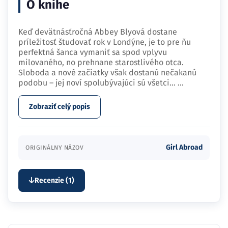
O knihe
Keď devätnásťročná Abbey Blyová dostane
príležitosť študovať rok v Londýne, je to pre ňu
perfektná šanca vymaniť sa spod vplyvu
milovaného, no prehnane starostlivého otca.
Sloboda a nové začiatky však dostanú nečakanú
podobu – jej noví spolubývajúci sú všetci…
...
Zobraziť celý popis
Girl Abroad
ORIGINÁLNY NÁZOV
Recenzie (1)