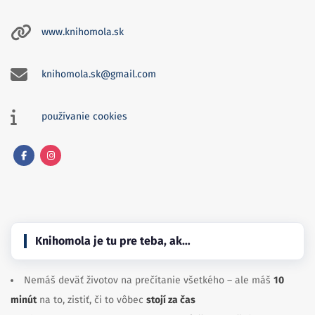
www.knihomola.sk
knihomola.sk@gmail.com
používanie cookies
Facebook
Instagram
Knihomola je tu pre teba, ak…
Nemáš deväť životov na prečítanie všetkého – ale máš
10
minút
na to, zistiť, či to vôbec
stojí za čas