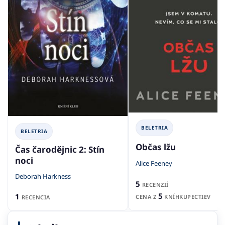
BELETRIA
BELETRIA
Občas lžu
Čas čarodějnic 2: Stín
noci
Alice Feeney
Deborah Harkness
5
RECENZIÍ
5
1
CENA Z
KNÍHKUPECTIEV
RECENCIA