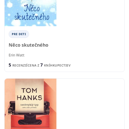
PRE DETI
Něco skutečného
Erin Watt
5
7
RECENZIÍ
CENA Z
KNÍHKUPECTIEV