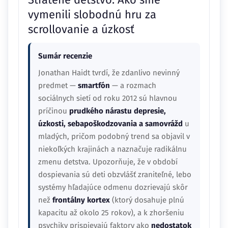
vymenili slobodnú hru za
scrollovanie a úzkosť
Sumár recenzie
Jonathan Haidt tvrdí, že zdanlivo nevinný
predmet —
smartfón
— a rozmach
sociálnych sietí od roku 2012 sú hlavnou
príčinou
prudkého nárastu depresie,
úzkosti, sebapoškodzovania a samovrážd
u
mladých, pričom podobný trend sa objavil v
niekoľkých krajinách a naznačuje radikálnu
zmenu detstva. Upozorňuje, že v období
dospievania sú deti obzvlášť zraniteľné, lebo
systémy hľadajúce odmenu dozrievajú skôr
než
frontálny kortex
(ktorý dosahuje plnú
kapacitu až okolo 25 rokov), a k zhoršeniu
psychiky prispievajú faktory ako
nedostatok