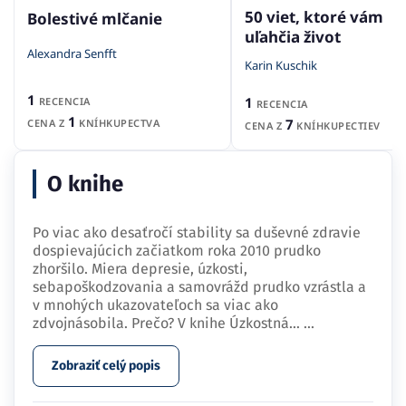
50 viet, ktoré vám
Bolestivé mlčanie
uľahčia život
Alexandra Senfft
Karin Kuschik
1
1
RECENCIA
RECENCIA
1
7
CENA Z
KNÍHKUPECTVA
CENA Z
KNÍHKUPECTIEV
O knihe
Po viac ako desaťročí stability sa duševné zdravie
dospievajúcich začiatkom roka 2010 prudko
zhoršilo. Miera depresie, úzkosti,
sebapoškodzovania a samovrážd prudko vzrástla a
v mnohých ukazovateľoch sa viac ako
zdvojnásobila. Prečo? V knihe Úzkostná…
...
Zobraziť celý popis