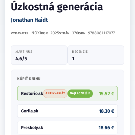
Úzkostná generácia
Jonathan Haidt
NOXI
2025
376
9788081117077
VYDAVATEĽ
ROK
STRÁN
ISBN
MARTINUS
RECENZIE
4.6/5
1
KÚPIŤ KNIHU
15.52 €
Restorio.sk
ANTIKVARIÁT
NAJLACNEJŠIE
18.30 €
Gorila.sk
18.66 €
Preskoly.sk