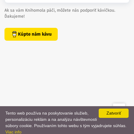
Ak sa vám Knihomola páči, môžete nás podporiť kávičkou.
Ďakujeme!
Kúpte nám kávu
Tento web používa na poskytovanie služieb,
Zatvoriť
created by
danielhrenak.sk
personalizáciu reklám a na analýzu návštevnosti
Späť
📨
súbory cookie. Používaním tohto webu s tým vyjadrujete súhlas.
Knihomola. 2017 - 2026.
Viac info
na