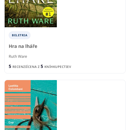
BELETRIA
Hra na lháře
Ruth Ware
5
5
RECENZIÍ
CENA Z
KNÍHKUPECTIEV