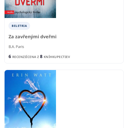
BELETRIA
Za zavřenými dveřmi
B.A. Paris
6
8
RECENZIÍ
CENA Z
KNÍHKUPECTIEV