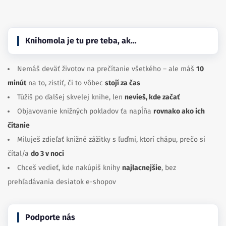
Knihomola je tu pre teba, ak…
Nemáš deväť životov na prečítanie všetkého – ale máš
10
minút
na to, zistiť, či to vôbec
stojí za čas
Túžiš po ďalšej skvelej knihe, len
nevieš, kde začať
Objavovanie knižných pokladov ťa napĺňa
rovnako ako ich
čítanie
Miluješ zdieľať knižné zážitky s ľuďmi, ktorí chápu, prečo si
čítal/a
do 3 v noci
Chceš vedieť, kde nakúpiš knihy
najlacnejšie
, bez
prehľadávania desiatok e-shopov
Podporte nás