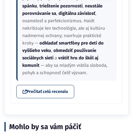
spánku
,
trieštenie pozornosti
,
neustále
porovnávanie sa
,
digitálna závislosť
,
osamelosť a perfekcionizmus. Haidt
nekritizuje len technológie, ale aj kultúru
nadmernej ochrany; navrhuje praktické
kroky —
odkladať smartfóny pre deti do
vyššieho veku
,
obmedziť používanie
sociálnych sietí
a
vrátiť hru do škôl aj
komunít
— aby sa mladým vrátila sloboda,
pohyb a schopnosť čeliť výzvam.
Prečítať celú recenziu
Mohlo by sa vám páčiť