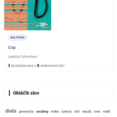
BELETRIA
Cop
Laetitia Colombani
3
8
RECENZIE
CENA Z
KNÍHKUPECTIEV
Obláčik slov
dieťa
generácia
sociálny
kniha
úzkosť
sieť
mladá
svet
rodič