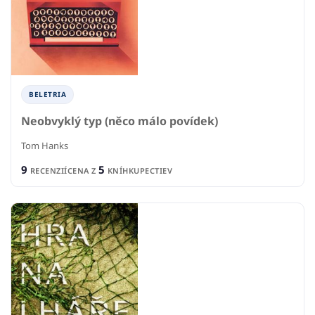
BELETRIA
Neobvyklý typ (něco málo povídek)
Tom Hanks
9
5
RECENZIÍ
CENA Z
KNÍHKUPECTIEV