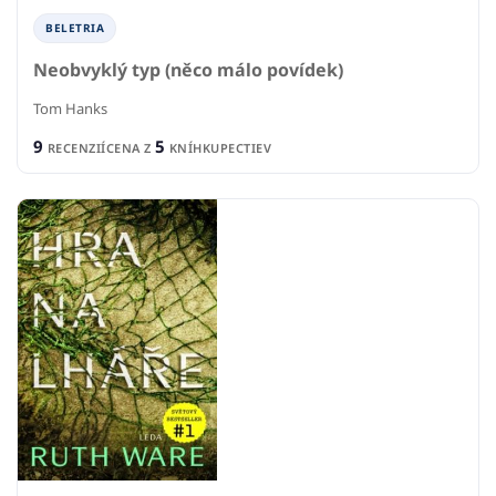
BELETRIA
Neobvyklý typ (něco málo povídek)
Tom Hanks
9
5
RECENZIÍ
CENA Z
KNÍHKUPECTIEV