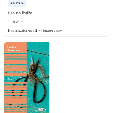
BELETRIA
Hra na lháře
Ruth Ware
5
5
RECENZIÍ
CENA Z
KNÍHKUPECTIEV