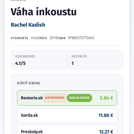
Váha inkoustu
Rachel Kadish
Host
2018
9788075775641
VYDAVATEĽ
ROK
ISBN
GOODREADS
RECENZIE
4.1/5
1
KÚPIŤ KNIHU
5.84 €
Restorio.sk
ANTIKVARIÁT
NAJLACNEJŠIE
11.80 €
Gorila.sk
12.27 €
Preskoly.sk