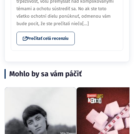
trpezlivosť, vôľu premýšľať nad komplikovanými
témami a ochotu sústrediť sa. No ak ste toto
všetko ochotní dielu ponúknuť, odmenou vám
bude pocit, že ste prečítali niečo[...]
Prečítať celú recenziu
Mohlo by sa vám páčiť