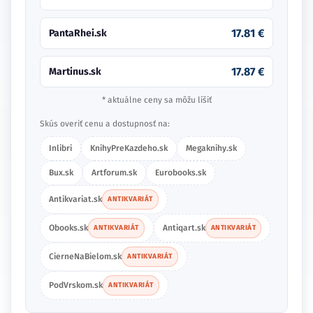
17.81 €
PantaRhei.sk
17.87 €
Martinus.sk
* aktuálne ceny sa môžu líšiť
Skús overiť cenu a dostupnosť na:
Inlibri
KnihyPreKazdeho.sk
Megaknihy.sk
Bux.sk
Artforum.sk
Eurobooks.sk
Antikvariat.sk
ANTIKVARIÁT
Obooks.sk
Antiqart.sk
ANTIKVARIÁT
ANTIKVARIÁT
CierneNaBielom.sk
ANTIKVARIÁT
PodVrskom.sk
ANTIKVARIÁT