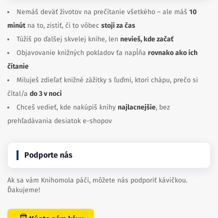
Nemáš deväť životov na prečítanie všetkého – ale máš
10
minút
na to, zistiť, či to vôbec
stojí za čas
Túžiš po ďalšej skvelej knihe, len
nevieš, kde začať
Objavovanie knižných pokladov ťa napĺňa
rovnako ako ich
čítanie
Miluješ zdieľať knižné zážitky s ľuďmi, ktorí chápu, prečo si
čítal/a
do 3 v noci
Chceš vedieť, kde nakúpiš knihy
najlacnejšie
, bez
prehľadávania desiatok e-shopov
Podporte nás
Ak sa vám Knihomola páči, môžete nás podporiť kávičkou.
Ďakujeme!