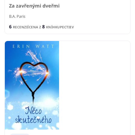
Za zavřenými dveřmi
B.A. Paris
6
8
RECENZIÍ
CENA Z
KNÍHKUPECTIEV