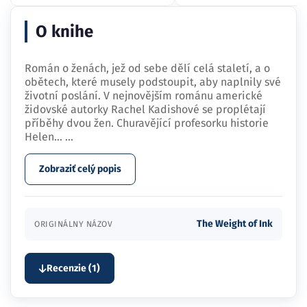
O knihe
Román o ženách, jež od sebe dělí celá staletí, a o
obětech, které musely podstoupit, aby naplnily své
životní poslání. V nejnovějším románu americké
židovské autorky Rachel Kadishové se proplétají
příběhy dvou žen. Churavějící profesorku historie
Helen…
...
Zobraziť celý popis
The Weight of Ink
ORIGINÁLNY NÁZOV
Recenzie (1)