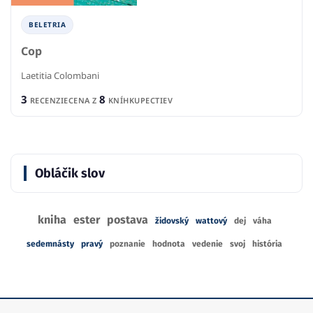
BELETRIA
Cop
Laetitia Colombani
3
8
RECENZIE
CENA Z
KNÍHKUPECTIEV
Obláčik slov
kniha
ester
postava
židovský
wattový
dej
váha
sedemnásty
pravý
poznanie
hodnota
vedenie
svoj
história