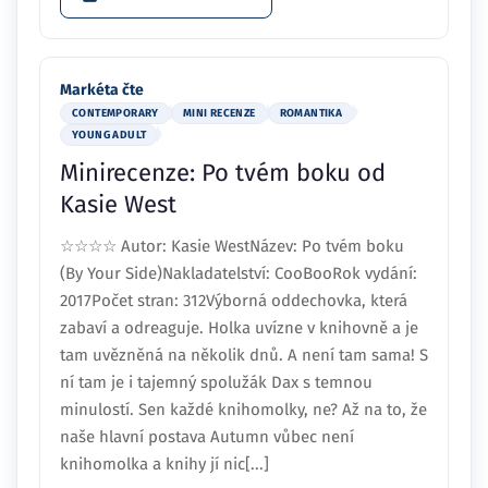
Markéta čte
CONTEMPORARY
MINI RECENZE
ROMANTIKA
YOUNG ADULT
Minirecenze: Po tvém boku od
Kasie West
☆☆☆☆ Autor: Kasie WestNázev: Po tvém boku
(By Your Side)Nakladatelství: CooBooRok vydání:
2017Počet stran: 312Výborná oddechovka, která
zabaví a odreaguje. Holka uvízne v knihovně a je
tam uvězněná na několik dnů. A není tam sama! S
ní tam je i tajemný spolužák Dax s temnou
minulostí. Sen každé knihomolky, ne? Až na to, že
naše hlavní postava Autumn vůbec není
knihomolka a knihy jí nic[...]