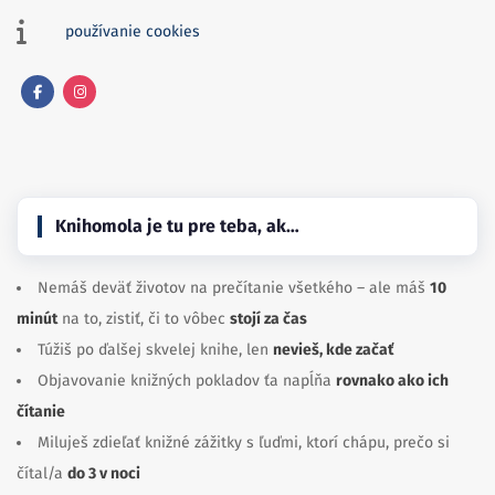
používanie cookies
Facebook
Instagram
Knihomola je tu pre teba, ak…
Nemáš deväť životov na prečítanie všetkého – ale máš
10
minút
na to, zistiť, či to vôbec
stojí za čas
Túžiš po ďalšej skvelej knihe, len
nevieš, kde začať
Objavovanie knižných pokladov ťa napĺňa
rovnako ako ich
čítanie
Miluješ zdieľať knižné zážitky s ľuďmi, ktorí chápu, prečo si
čítal/a
do 3 v noci