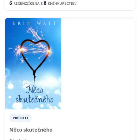
6
8
RECENZIÍ
CENA Z
KNÍHKUPECTIEV
PRE DETI
Něco skutečného