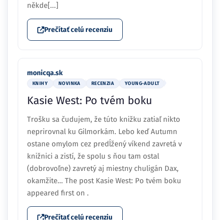
někde[...]
Prečítať celú recenziu
monicqa.sk
KNIHY
NOVINKA
RECENZIA
YOUNG-ADULT
Kasie West: Po tvém boku
Trošku sa čudujem, že túto knižku zatiaľ nikto
neprirovnal ku Gilmorkám. Lebo keď Autumn
ostane omylom cez predĺžený víkend zavretá v
knižnici a zistí, že spolu s ňou tam ostal
(dobrovoľne) zavretý aj miestny chuligán Dax,
okamžite… The post Kasie West: Po tvém boku
appeared first on .
Prečítať celú recenziu