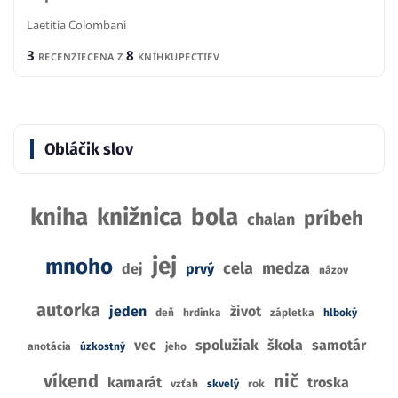
Laetitia Colombani
3
8
RECENZIE
CENA Z
KNÍHKUPECTIEV
Obláčik slov
kniha
knižnica
bola
príbeh
chalan
jej
mnoho
cela
medza
dej
prvý
názov
autorka
jeden
život
deň
hrdinka
zápletka
hlboký
vec
spolužiak
škola
samotár
anotácia
úzkostný
jeho
víkend
nič
kamarát
troska
vzťah
skvelý
rok