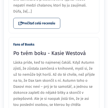
nepatrí medzi chalanov, ktorí by ju zaujímali.
Dúfa, že[...]
Prečítať celú recenziu
Fans of Books
Po tvém boku - Kasie Westová
Láska príde, keď to najmenej čakáš. Když Autumn
zjistí, že zůstala zamčená v knihovně, myslí si, že
už to nemůže být horší. Až do té chvíle, než přijde
na to, že Dax tam skončil s ní. Autumn toho o
Daxovi moc neví – prý je to samotář, a jednou se
dokonce zapletl do nějaké bitky a skončil v
polepšovně. Ale je si naopak jistá tím, že je asi
tou poslední osobou, se kterou by chtěla