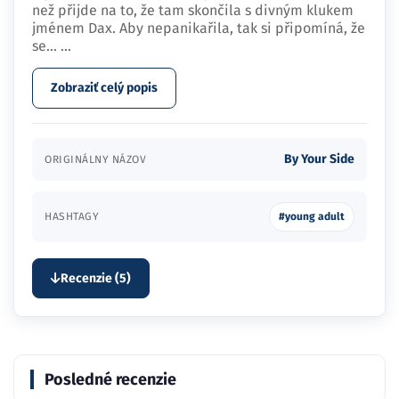
než přijde na to, že tam skončila s divným klukem
jménem Dax. Aby nepanikařila, tak si připomíná, že
se…
...
Zobraziť celý popis
By Your Side
ORIGINÁLNY NÁZOV
HASHTAGY
#young adult
Recenzie (5)
Posledné recenzie