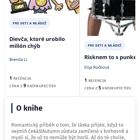
PRE DETI A MLÁDEŽ
Dievča, ktoré urobilo
milión chýb
PRE DETI A MLÁDEŽ
Risknem to s punke
Brenda Li
Enja Rúčková
1
RECENCIA
1
RECENCIA
9
CENA Z
KNÍHKUPECTIEV
5
CENA Z
KNÍHKUPECTIEV
O knihe
Romantický příběh o tom, že láska přijde, když to
nejmíň čekáš!Autumn zůstala zamčená v knihovně a
myslí si, že už to nemůže být horší. Až do té chvíle,