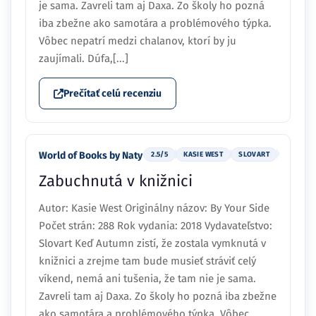
je sama. Zavreli tam aj Daxa. Zo školy ho pozná
iba zbežne ako samotára a problémového týpka.
Vôbec nepatrí medzi chalanov, ktorí by ju
zaujímali. Dúfa,[...]
Prečítať celú recenziu
World of Books by Naty
2.5/5
KASIE WEST
SLOVART
Zabuchnutá v knižnici
Autor: Kasie West Originálny názov: By Your Side
Počet strán: 288 Rok vydania: 2018 Vydavateľstvo:
Slovart Keď Autumn zistí, že zostala vymknutá v
knižnici a zrejme tam bude musieť stráviť celý
víkend, nemá ani tušenia, že tam nie je sama.
Zavreli tam aj Daxa. Zo školy ho pozná iba zbežne
ako samotára a problémového týpka. Vôbec