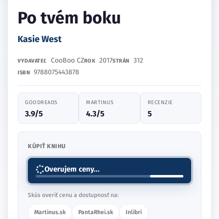
Po tvém boku
Kasie West
CooBoo CZ
2017
312
VYDAVATEĽ
ROK
STRÁN
9788075443878
ISBN
GOODREADS
MARTINUS
RECENZIE
3.9/5
4.3/5
5
KÚPIŤ KNIHU
Overujem ceny...
Skús overiť cenu a dostupnosť na:
Martinus.sk
PantaRhei.sk
Inlibri