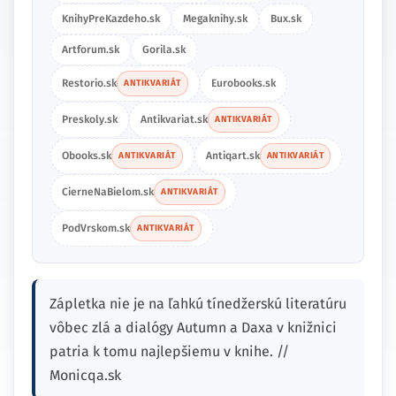
KnihyPreKazdeho.sk
Megaknihy.sk
Bux.sk
Artforum.sk
Gorila.sk
Restorio.sk
Eurobooks.sk
ANTIKVARIÁT
Preskoly.sk
Antikvariat.sk
ANTIKVARIÁT
Obooks.sk
Antiqart.sk
ANTIKVARIÁT
ANTIKVARIÁT
CierneNaBielom.sk
ANTIKVARIÁT
PodVrskom.sk
ANTIKVARIÁT
Zápletka nie je na ľahkú tínedžerskú literatúru
vôbec zlá a dialógy Autumn a Daxa v knižnici
patria k tomu najlepšiemu v knihe. //
Monicqa.sk