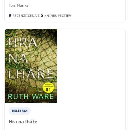
Tom Hanks
9
5
RECENZIÍ
CENA Z
KNÍHKUPECTIEV
BELETRIA
Hra na lháře