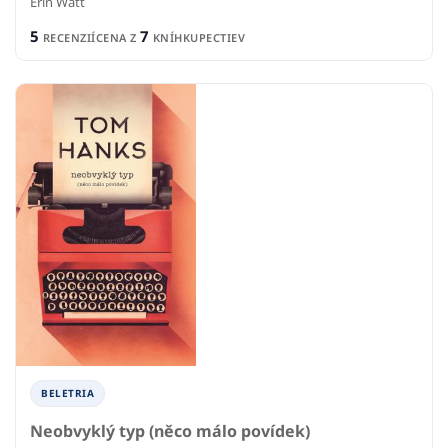
Erin Watt
5
7
RECENZIÍ
CENA Z
KNÍHKUPECTIEV
BELETRIA
Neobvyklý typ (něco málo povídek)