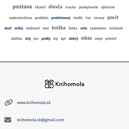
postava
dievča
čitateľ
trocha
poskytnutie
výtlačok
pocit
vydavateľstvo
problém
problémový
chvíľa
čas
strana
knižka
dosť
veľký
možnosť
mat
láska
veľa
tajomstvo
začiatok
nikto
obálka
istý
jen
podlý
iný
byt
dobrý
omyl
priateľ
www.knihomola.sk
knihomola.sk@gmail.com