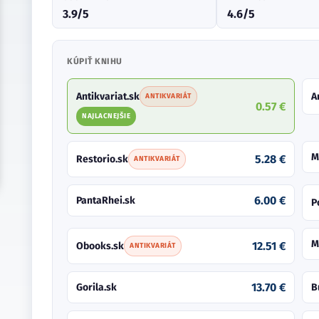
3.9/5
4.6/5
KÚPIŤ KNIHU
Antikvariat.sk
A
ANTIKVARIÁT
0.57 €
NAJLACNEJŠIE
M
5.28 €
Restorio.sk
ANTIKVARIÁT
6.00 €
PantaRhei.sk
P
M
12.51 €
Obooks.sk
ANTIKVARIÁT
13.70 €
Gorila.sk
B