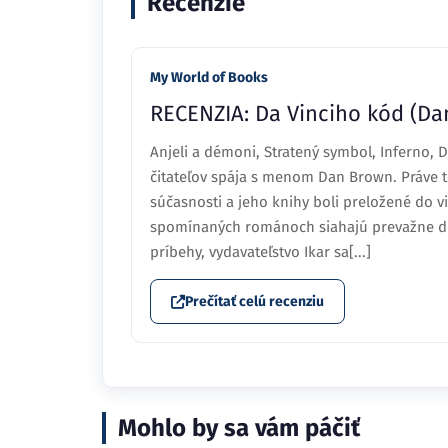
Recenzie
My World of Books
RECENZIA: Da Vinciho kód (Da
Anjeli a démoni, Stratený symbol, Inferno, D
čitateľov spája s menom Dan Brown. Práve t
súčasnosti a jeho knihy boli preložené do vi
spomínaných románoch siahajú prevažne dos
príbehy, vydavateľstvo Ikar sa[...]
Prečítať celú recenziu
Mohlo by sa vám páčiť