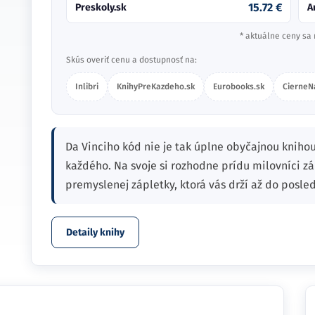
15.72 €
Preskoly.sk
A
* aktuálne ceny sa 
Skús overiť cenu a dostupnosť na:
Inlibri
KnihyPreKazdeho.sk
Eurobooks.sk
CierneN
Da Vinciho kód nie je tak úplne obyčajnou knihou,
každého. Na svoje si rozhodne prídu milovníci záh
premyslenej zápletky, ktorá vás drží až do posled
Detaily knihy