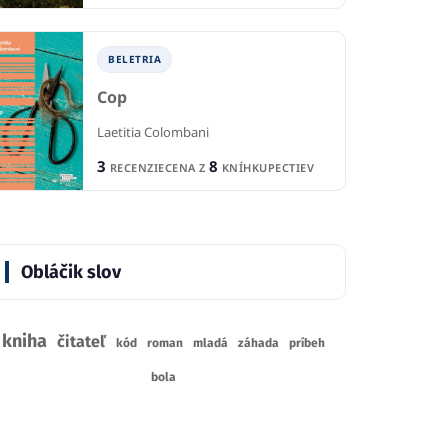
BELETRIA
Cop
Laetitia Colombani
3
8
RECENZIE
CENA Z
KNÍHKUPECTIEV
Obláčik slov
kniha
čitateľ
kód
roman
mladá
záhada
príbeh
bola