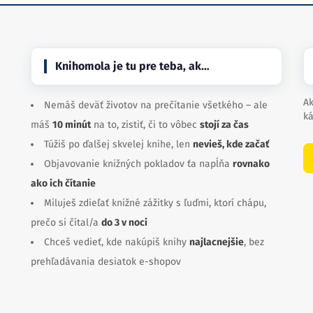
Knihomola je tu pre teba, ak…
Ak
Nemáš deväť životov na prečítanie všetkého – ale
ká
máš
10 minút
na to, zistiť, či to vôbec
stojí za čas
Túžiš po ďalšej skvelej knihe, len
nevieš, kde začať
Objavovanie knižných pokladov ťa napĺňa
rovnako
ako ich čítanie
Miluješ zdieľať knižné zážitky s ľuďmi, ktorí chápu,
prečo si čítal/a
do 3 v noci
Chceš vedieť, kde nakúpiš knihy
najlacnejšie
, bez
prehľadávania desiatok e-shopov