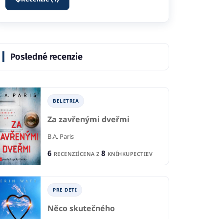
Posledné recenzie
BELETRIA
Za zavřenými dveřmi
B.A. Paris
6
8
RECENZIÍ
CENA Z
KNÍHKUPECTIEV
PRE DETI
P
Něco skutečného
TI
PRE DETI