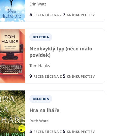
St
a o hadoch a
Erin Watt
Call Me By Your Name
tkách
Tuu
5
7
RECENZIÍ
CENA Z
KNÍHKUPECTIEV
André Aciman
Collins
1
4
R
RECENZIE
IÍ
2
CE
8
BELETRIA
CENA Z
KNÍHKUPECTIEV
KNÍHKUPECTIEV
Neobvyklý typ (něco málo
povídek)
Tom Hanks
9
5
RECENZIÍ
CENA Z
KNÍHKUPECTIEV
BELETRIA
Hra na lháře
Ruth Ware
5
5
RECENZIÍ
CENA Z
KNÍHKUPECTIEV