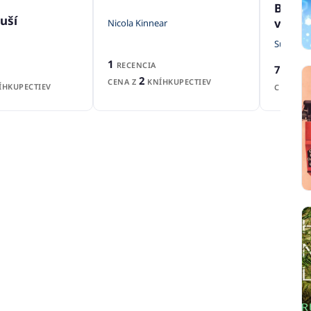
Balad
uší
vtáča
Nicola Kinnear
Suzanne 
1
RECENCIA
7
RECENZ
2
CENA Z
KNÍHKUPECTIEV
HKUPECTIEV
CENA Z