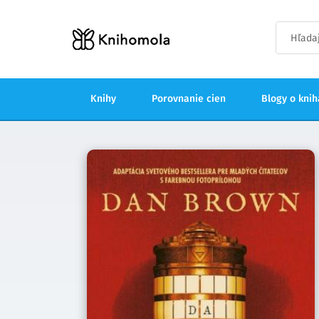
Knihy
Porovnanie cien
Blogy o kni