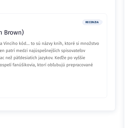
RECENZIA
n Brown)
a Vinciho kód... to sú názvy kníh, ktoré si množstvo
en patrí medzi najúspešnejších spisovateľov
ac než päťdesiatich jazykov. Keďže po vyššie
pelí fanúšikovia, ktorí obľubujú prepracované