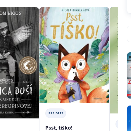
PRE DETI
PRE DE
Psst, tíško!