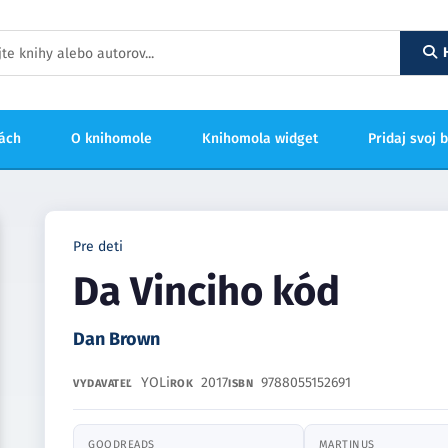
hách
O knihomole
Knihomola widget
Pridaj svoj 
Pre deti
Da Vinciho kód
Dan Brown
YOLi
2017
9788055152691
VYDAVATEĽ
ROK
ISBN
GOODREADS
MARTINUS