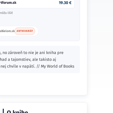
19.30 €
rtforum.sk
môžu líšiť
aBielom.sk
ANTIKVARIÁT
 no zároveň to nie je ani kniha pre
ad a tajomstiev, ale takisto aj
nej chvíle v napätí. // My World of Books
O knihe