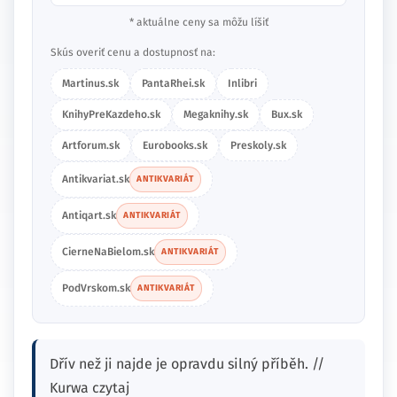
* aktuálne ceny sa môžu líšiť
Skús overiť cenu a dostupnosť na:
Martinus.sk
PantaRhei.sk
Inlibri
KnihyPreKazdeho.sk
Megaknihy.sk
Bux.sk
Artforum.sk
Eurobooks.sk
Preskoly.sk
Antikvariat.sk
ANTIKVARIÁT
Antiqart.sk
ANTIKVARIÁT
CierneNaBielom.sk
ANTIKVARIÁT
PodVrskom.sk
ANTIKVARIÁT
Dřív než ji najde je opravdu silný příběh. //
Kurwa czytaj