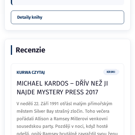
Detaily knihy
Recenzie
KURWA CZYTAJ
KRIMI
MICHAEL KARDOS – DŘÍV NEŽ JI
NAJDE MYSTERY PRESS 2017
V neděli 22. Září 1991 otřásl malým přímořským
městem Silver Bay strašný zločin. Toho večera
pořádali Allison a Ramsey Millerovi venkovní
sousedskou party. Později v noci, když hosté
odešli, opilý Ramsey brutálně zavraždil svou ženu