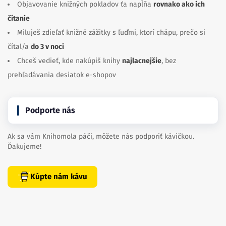
Objavovanie knižných pokladov ťa napĺňa
rovnako ako ich
čítanie
Miluješ zdieľať knižné zážitky s ľuďmi, ktorí chápu, prečo si
čítal/a
do 3 v noci
Chceš vedieť, kde nakúpiš knihy
najlacnejšie
, bez
prehľadávania desiatok e-shopov
Podporte nás
Ak sa vám Knihomola páči, môžete nás podporiť kávičkou.
Ďakujeme!
Kúpte nám kávu