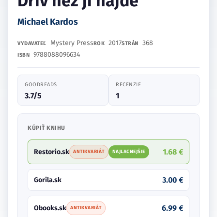
Dřív než ji najde
Michael Kardos
Mystery Press
2017
368
VYDAVATEĽ
ROK
STRÁN
9788088096634
ISBN
GOODREADS
RECENZIE
3.7/5
1
KÚPIŤ KNIHU
1.68 €
Restorio.sk
ANTIKVARIÁT
NAJLACNEJŠIE
3.00 €
Gorila.sk
6.99 €
Obooks.sk
ANTIKVARIÁT