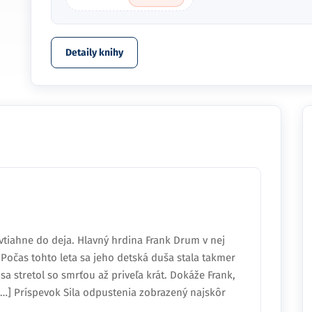
Detaily knihy
vtiahne do deja. Hlavný hrdina Frank Drum v nej
Počas tohto leta sa jeho detská duša stala takmer
a stretol so smrťou až priveľa krát. Dokáže Frank,
[…] Príspevok Sila odpustenia zobrazený najskôr