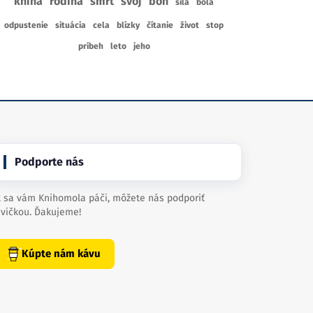
kniha
rodina
smrť
svoj
boh
sila
bola
odpustenie
situácia
cela
blízky
čítanie
život
stop
príbeh
leto
jeho
Podporte nás
 sa vám Knihomola páči, môžete nás podporiť
vičkou. Ďakujeme!
Kúpte nám kávu