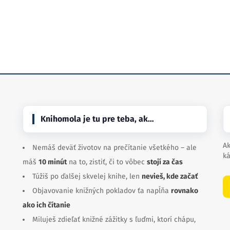
Knihomola je tu pre teba, ak…
Ak
Nemáš deväť životov na prečítanie všetkého – ale
ká
máš
10 minút
na to, zistiť, či to vôbec
stojí za čas
Túžiš po ďalšej skvelej knihe, len
nevieš, kde začať
Objavovanie knižných pokladov ťa napĺňa
rovnako
ako ich čítanie
Miluješ zdieľať knižné zážitky s ľuďmi, ktorí chápu,