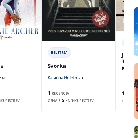
BELETR
BELETRIA
Jajkel
Tomáš
Svorka
ou
Mirom
Katarína Holetzová
her
Tomáš Ja
1
1
RECENCIA
RECEN
5
CENA Z
KNÍHKUPECTIEV
KUPECTIEV
CENA Z