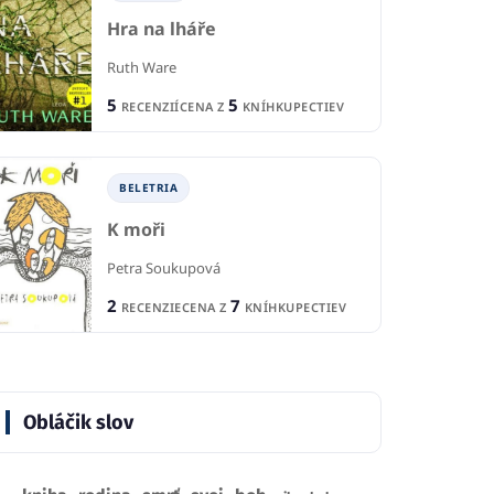
Hra na lháře
Ruth Ware
5
5
RECENZIÍ
CENA Z
KNÍHKUPECTIEV
BELETRIA
K moři
Petra Soukupová
2
7
RECENZIE
CENA Z
KNÍHKUPECTIEV
Obláčik slov