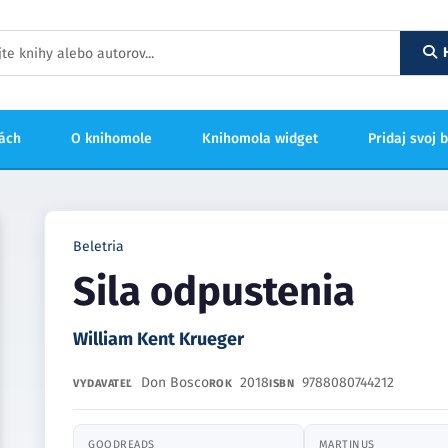
hách
O knihomole
Knihomola widget
Pridaj svoj 
Beletria
Sila odpustenia
William Kent Krueger
Don Bosco
2018
9788080744212
VYDAVATEĽ
ROK
ISBN
GOODREADS
MARTINUS