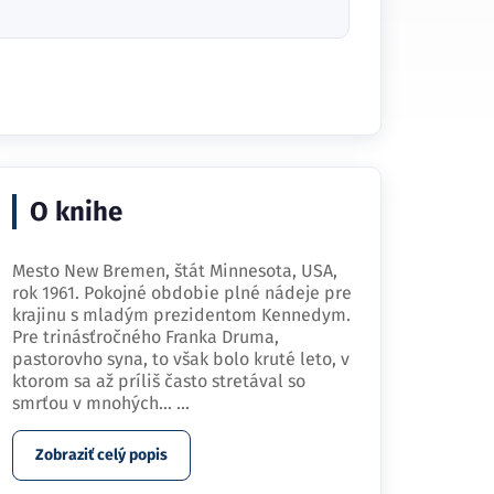
O knihe
Mesto New Bremen, štát Minnesota, USA,
rok 1961. Pokojné obdobie plné nádeje pre
krajinu s mladým prezidentom Kennedym.
Pre trinásťročného Franka Druma,
pastorovho syna, to však bolo kruté leto, v
ktorom sa až príliš často stretával so
smrťou v mnohých…
...
Zobraziť celý popis