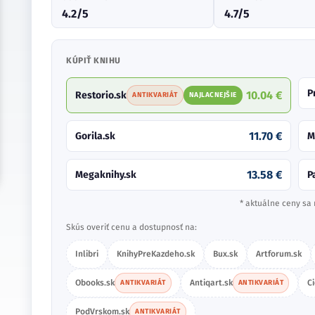
4.2/5
4.7/5
KÚPIŤ KNIHU
P
10.04 €
Restorio.sk
ANTIKVARIÁT
NAJLACNEJŠIE
11.70 €
Gorila.sk
M
13.58 €
Megaknihy.sk
P
* aktuálne ceny sa 
Skús overiť cenu a dostupnosť na:
Inlibri
KnihyPreKazdeho.sk
Bux.sk
Artforum.sk
Obooks.sk
Antiqart.sk
C
ANTIKVARIÁT
ANTIKVARIÁT
PodVrskom.sk
ANTIKVARIÁT