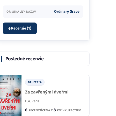
Ordinary Grace
ORIGINÁLNY NÁZOV
Recenzie (1)
Posledné recenzie
BELETRIA
Za zavřenými dveřmi
B.A. Paris
6
8
RECENZIÍ
CENA Z
KNÍHKUPECTIEV