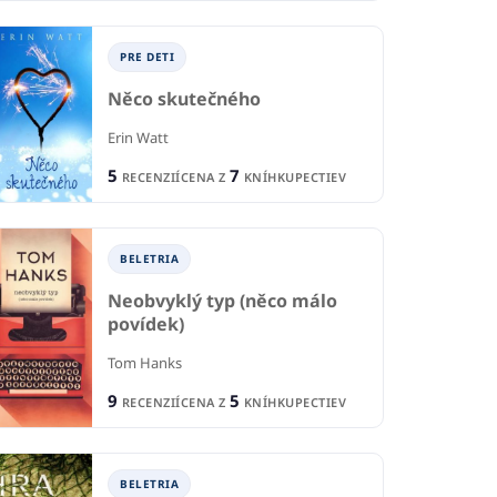
PRE DETI
Něco skutečného
Erin Watt
IA
5
7
RECENZIÍ
CENA Z
KNÍHKUPECTIEV
e pri káve s
B
BELETRIA
om Janovicom a
 Cipárom
Vá
Bavilo ma žiť
BELETRIA
novic
Chr
Abby Fabiaschi
Neobvyklý typ (něco málo
povídek)
2
1
CIA
R
RECENCIA
5
4
Tom Hanks
KNÍHKUPECTIEV
CE
CENA Z
KNÍHKUPECTIEV
9
5
RECENZIÍ
CENA Z
KNÍHKUPECTIEV
BELETRIA