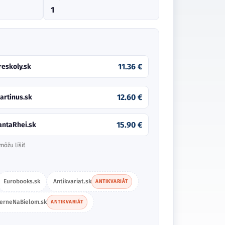
1
11.36 €
reskoly.sk
12.60 €
artinus.sk
15.90 €
antaRhei.sk
môžu líšiť
Eurobooks.sk
Antikvariat.sk
ANTIKVARIÁT
ierneNaBielom.sk
ANTIKVARIÁT