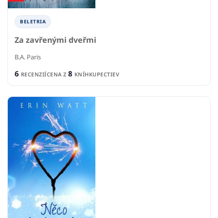
BELETRIA
Za zavřenými dveřmi
B.A. Paris
6
8
RECENZIÍ
CENA Z
KNÍHKUPECTIEV