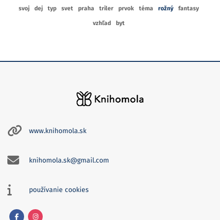
svoj
dej
typ
svet
praha
triler
prvok
téma
rožný
fantasy
vzhľad
byt
www.knihomola.sk
knihomola.sk@gmail.com
používanie cookies