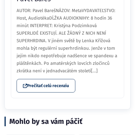
AUTOR: Pavel BarešNÁZOV: MetaVYDAVATEĽSTVO:
Host, AudiotékaDĹŽKA AUDIOKNIHY: 8 hodín 36
minút INTERPRET: Kristýna Podzimková
SUPERLIDÉ EXISTUJÍ. ALE ŽÁDNÝ Z NICH NENÍ
SUPERHRDINA. V jiném světě by Lenka Křížová
mohla být regulérní superhrdinkou. Jenže v tom
jejím nikdo nepotřebuje nadšence ve spandexu a
pláštěnkách. Po amatérských lovcích zločinců
zkrátka není v jednadvacátém století[...]
Prečítať celú recenziu
Mohlo by sa vám páčiť