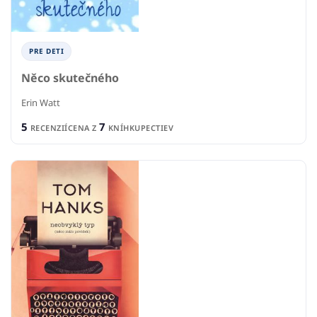
PRE DETI
Něco skutečného
Erin Watt
5
7
RECENZIÍ
CENA Z
KNÍHKUPECTIEV