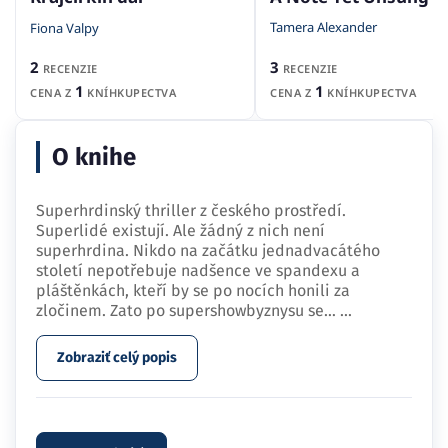
Tamera Alexander
Fiona Valpy
3
2
RECENZIE
RECENZIE
1
1
CENA Z
KNÍHKUPECTVA
CENA Z
KNÍHKUPECTVA
O knihe
Superhrdinský thriller z českého prostředí.
Superlidé existují. Ale žádný z nich není
superhrdina. Nikdo na začátku jednadvacátého
století nepotřebuje nadšence ve spandexu a
pláštěnkách, kteří by se po nocích honili za
zločinem. Zato po supershowbyznysu se…
...
Zobraziť celý popis