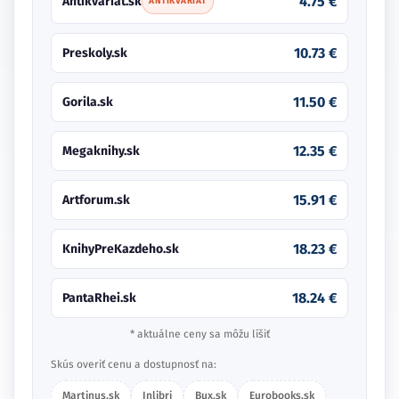
4.75 €
Antikvariat.sk
ANTIKVARIÁT
10.73 €
Preskoly.sk
11.50 €
Gorila.sk
12.35 €
Megaknihy.sk
15.91 €
Artforum.sk
18.23 €
KnihyPreKazdeho.sk
18.24 €
PantaRhei.sk
* aktuálne ceny sa môžu líšiť
Skús overiť cenu a dostupnosť na:
Martinus.sk
Inlibri
Bux.sk
Eurobooks.sk