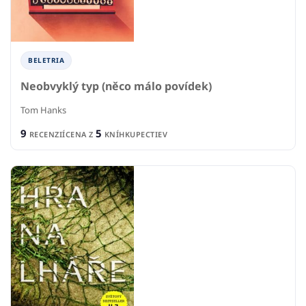
BELETRIA
Neobvyklý typ (něco málo povídek)
Tom Hanks
9
5
RECENZIÍ
CENA Z
KNÍHKUPECTIEV