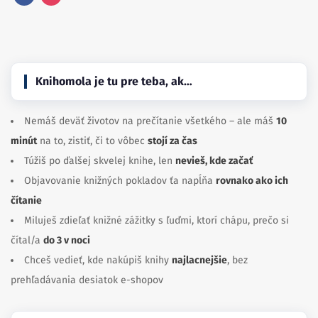
Facebook
Instagram
Knihomola je tu pre teba, ak…
Nemáš deväť životov na prečítanie všetkého – ale máš
10
minút
na to, zistiť, či to vôbec
stojí za čas
Túžiš po ďalšej skvelej knihe, len
nevieš, kde začať
Objavovanie knižných pokladov ťa napĺňa
rovnako ako ich
čítanie
Miluješ zdieľať knižné zážitky s ľuďmi, ktorí chápu, prečo si
čítal/a
do 3 v noci
Chceš vedieť, kde nakúpiš knihy
najlacnejšie
, bez
prehľadávania desiatok e-shopov