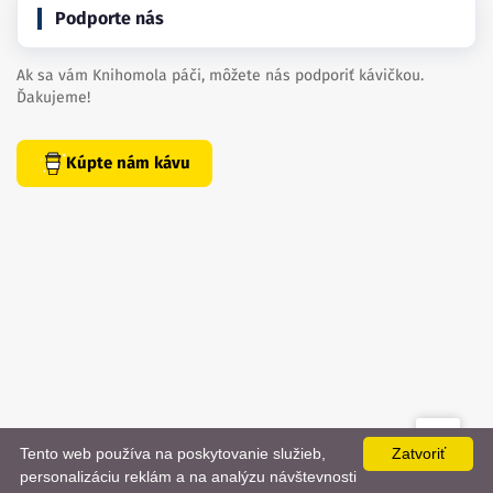
Podporte nás
Ak sa vám Knihomola páči, môžete nás podporiť kávičkou.
Ďakujeme!
Kúpte nám kávu
Tento web používa na poskytovanie služieb,
Zatvoriť
created by
danielhrenak.sk
personalizáciu reklám a na analýzu návštevnosti
Späť
📨