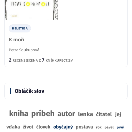
BELETRIA
K moři
Petra Soukupová
2
7
RECENZIE
CENA Z
KNÍHKUPECTIEV
Obláčik slov
kniha
príbeh
autor
lenka
čitateľ
jej
vďaka
život
človek
obyčajný
postava
rok
pavel
prvý