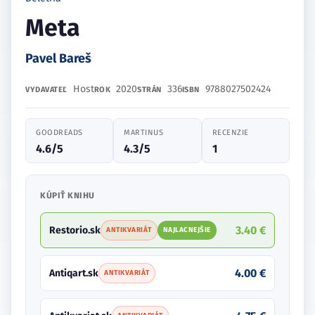
Meta
Pavel Bareš
Host
2020
336
9788027502424
VYDAVATEĽ
ROK
STRÁN
ISBN
GOODREADS
MARTINUS
RECENZIE
4.6/5
4.3/5
1
KÚPIŤ KNIHU
3.40 €
Restorio.sk
ANTIKVARIÁT
NAJLACNEJŠIE
4.00 €
Antiqart.sk
ANTIKVARIÁT