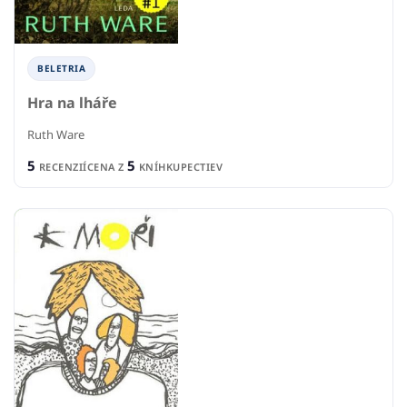
BELETRIA
Hra na lháře
Ruth Ware
5
5
RECENZIÍ
CENA Z
KNÍHKUPECTIEV