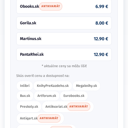
6.99 €
Obooks.sk
ANTIKVARIÁT
8.00 €
Gorila.sk
12.90 €
Martinus.sk
12.90 €
PantaRhei.sk
* aktuálne ceny sa môžu líšiť
Skús overiť cenu a dostupnosť na:
Inlibri
KnihyPreKazdeho.sk
Megaknihy.sk
Bux.sk
Artforum.sk
Eurobooks.sk
Preskoly.sk
Antikvariat.sk
ANTIKVARIÁT
Antiqart.sk
ANTIKVARIÁT