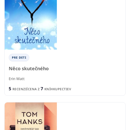
PRE DETI
Něco skutečného
Erin Watt
5
7
RECENZIÍ
CENA Z
KNÍHKUPECTIEV