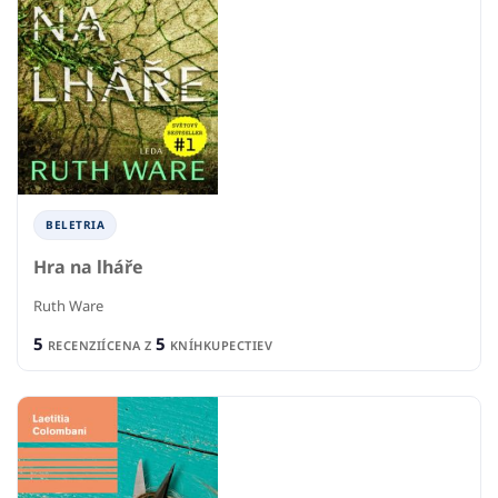
BELETRIA
Hra na lháře
Ruth Ware
5
5
RECENZIÍ
CENA Z
KNÍHKUPECTIEV