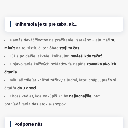
Knihomola je tu pre teba, ak…
Nemáš deväť životov na prečítanie všetkého – ale máš
10
minút
na to, zistiť, či to vôbec
stojí za čas
Túžiš po ďalšej skvelej knihe, len
nevieš, kde začať
Objavovanie knižných pokladov ťa napĺňa
rovnako ako ich
čítanie
Miluješ zdieľať knižné zážitky s ľuďmi, ktorí chápu, prečo si
čítal/a
do 3 v noci
Chceš vedieť, kde nakúpiš knihy
najlacnejšie
, bez
prehľadávania desiatok e-shopov
Podporte nás