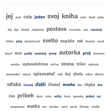
jej
svoj
kniha
cela
jeden
muž
svet
život
jeho
postava
iný
byt
druhá
zápletka
recenzia
noc
náročný
svetlo
napätie
rok
túžba
plný
skutočnosť
hlavná
osud
autorka
mat
prvý
hneď
podlý
samotný
pravý
moment
strana
vydavateľstvo
triler
medza
mŕtva
vydanie
spisovateľ
dej
dieťa
alexander
názov
môj
eden
dievča
vďaka
ďalší
čitateľ
mnoho
chyba
časový
ida
dva
príbeh
čas
bola
ruka
veľký
žena
ponuka
jediný
raz
matka
nespavosť
vec
koniec
smrť
pocit
čítanie
chvíľa