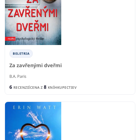
BELETRIA
Za zavřenými dveřmi
B.A. Paris
6
8
RECENZIÍ
CENA Z
KNÍHKUPECTIEV