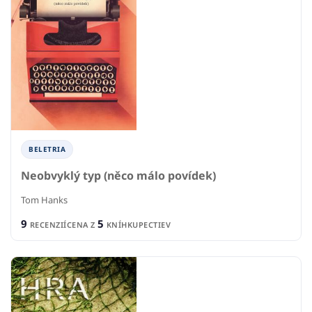
BELETRIA
Neobvyklý typ (něco málo povídek)
Tom Hanks
9
5
RECENZIÍ
CENA Z
KNÍHKUPECTIEV