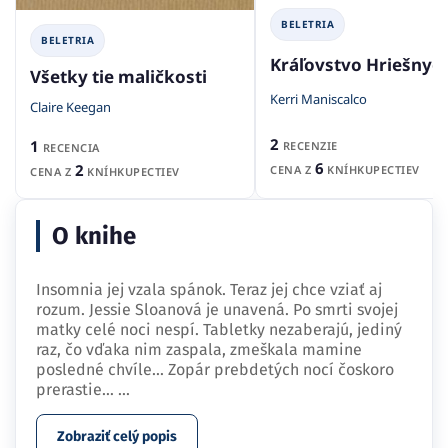
BELETRIA
BELETRIA
Kráľovstvo Hriešnyc
Všetky tie maličkosti
Kerri Maniscalco
Claire Keegan
2
1
RECENZIE
RECENCIA
6
2
CENA Z
KNÍHKUPECTIEV
CENA Z
KNÍHKUPECTIEV
O knihe
Insomnia jej vzala spánok. Teraz jej chce vziať aj
rozum. Jessie Sloanová je unavená. Po smrti svojej
matky celé noci nespí. Tabletky nezaberajú, jediný
raz, čo vďaka nim zaspala, zmeškala mamine
posledné chvíle... Zopár prebdetých nocí čoskoro
prerastie…
...
Zobraziť celý popis