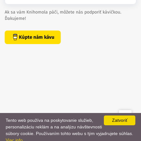
Ak sa vám Knihomola páči, môžete nás podporiť kávičkou.
Ďakujeme!
Kúpte nám kávu
Tento web používa na poskytovanie služieb,
Zatvoriť
created by
danielhrenak.sk
personalizáciu reklám a na analýzu návštevnosti
Späť
📨
súbory cookie. Používaním tohto webu s tým vyjadrujete súhlas.
Knihomola. 2017 - 2026.
Viac info