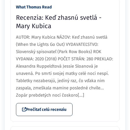
What Thomas Read
Recenzia: Keď zhasnú svetlá -
Mary Kubica
AUTOR: Mary Kubica NÁZOV: Keď zhasnú svetlá
(When the Lights Go Out) VYDAVATEĽSTVO:
Slovenský spisovateľ (Park Row Books) ROK
VYDANIA: 2020 (2018) POČET STRÁN: 280 PREKLAD:
Alexandra Ruppeldtová Jessie Sloanová je
unavená. Po smrti svojej matky celé noci nespí.
Tabletky nezaberajú, jediný raz, čo vďaka nim
zaspala, zmeškala mamine posledné chvíle...
Zopár prebdetých nocí čoskoro[...]
Prečítať celú recenziu