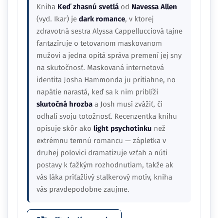
Kniha
Keď zhasnú svetlá
od
Navessa Allen
(vyd. Ikar) je
dark romance
, v ktorej
zdravotná sestra Alyssa Cappellucciová tajne
fantazíruje o tetovanom maskovanom
mužovi a jedna opitá správa premení jej sny
na skutočnosť. Maskovaná internetová
identita Josha Hammonda ju pritiahne, no
napätie narastá, keď sa k nim priblíži
skutočná hrozba
a Josh musí zvážiť, či
odhalí svoju totožnosť. Recenzentka knihu
opisuje skôr ako
light psychotinku
než
extrémnu temnú romancu — zápletka v
druhej polovici dramatizuje vzťah a núti
postavy k ťažkým rozhodnutiam, takže ak
vás láka príťažlivý stalkerový motív, kniha
vás pravdepodobne zaujme.