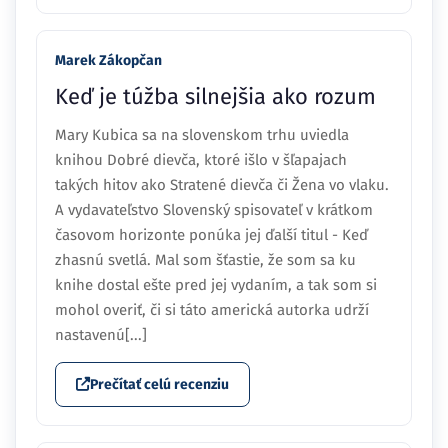
Marek Zákopčan
Keď je túžba silnejšia ako rozum
Mary Kubica sa na slovenskom trhu uviedla
knihou Dobré dievča, ktoré išlo v šľapajach
takých hitov ako Stratené dievča či Žena vo vlaku.
A vydavateľstvo Slovenský spisovateľ v krátkom
časovom horizonte ponúka jej ďalší titul - Keď
zhasnú svetlá. Mal som šťastie, že som sa ku
knihe dostal ešte pred jej vydaním, a tak som si
mohol overiť, či si táto americká autorka udrží
nastavenú[...]
Prečítať celú recenziu