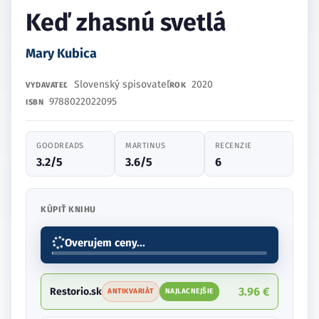
Keď zhasnú svetlá
Mary Kubica
Slovenský spisovateľ
2020
VYDAVATEĽ
ROK
9788022022095
ISBN
GOODREADS
MARTINUS
RECENZIE
3.2/5
3.6/5
6
KÚPIŤ KNIHU
Overujem ceny...
3.96 €
Restorio.sk
ANTIKVARIÁT
NAJLACNEJŠIE